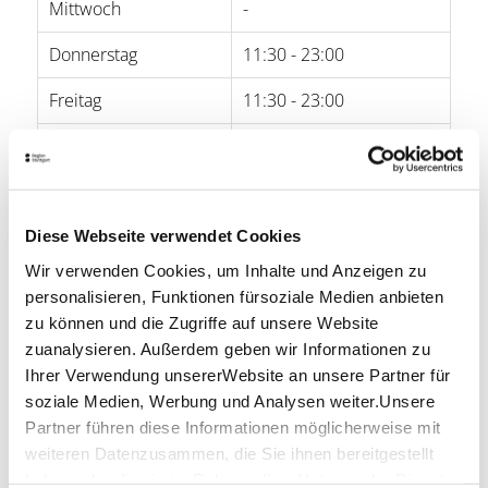
Mittwoch
-
Donnerstag
11:30 - 23:00
Freitag
11:30 - 23:00
Samstag
11:30 - 23:00
Sonntag
11:30 - 23:00
Diese Webseite verwendet Cookies
Öffnungszeiten von Google
Wir verwenden Cookies, um Inhalte und Anzeigen zu
Lage & Kontakt
personalisieren, Funktionen fürsoziale Medien anbieten
zu können und die Zugriffe auf unsere Website
Besenwirtschaft Weingut Ruoff
zuanalysieren. Außerdem geben wir Informationen zu
Uhlbacher Straße 31
Ihrer Verwendung unsererWebsite an unsere Partner für
70329 Stuttgart
soziale Medien, Werbung und Analysen weiter.Unsere
Telefon:
0711 322992
Partner führen diese Informationen möglicherweise mit
weiteren Datenzusammen, die Sie ihnen bereitgestellt
Mail:
info@weingut-ruoff.de
haben oder die sie im Rahmen IhrerNutzung der Dienste