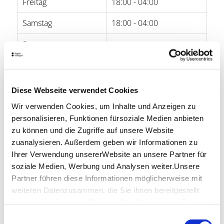
Freitag
18:00 - 04:00
Samstag
18:00 - 04:00
Sonntag
-
Öffnungszeiten von Google
Diese Webseite verwendet Cookies
Lage & Kontakt
Wir verwenden Cookies, um Inhalte und Anzeigen zu
Classic Rock Café
personalisieren, Funktionen fürsoziale Medien anbieten
Schellingstr. 7
zu können und die Zugriffe auf unsere Website
70174 Stuttgart
zuanalysieren. Außerdem geben wir Informationen zu
Telefon:
0711/234 88 58
Ihrer Verwendung unsererWebsite an unsere Partner für
Website:
www.classicrockcafe.de
soziale Medien, Werbung und Analysen weiter.Unsere
Partner führen diese Informationen möglicherweise mit
weiteren Datenzusammen, die Sie ihnen bereitgestellt
haben oder die sie im Rahmen IhrerNutzung der Dienste
gesammelt haben.
Einwilligungsauswahl