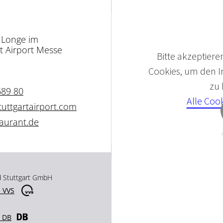
 Longe im
t Airport Messe
Bitte akzeptieren
Cookies, um den In
zu
689 80
Alle Coo
ttgartairport.com
aurant.de
d Stuttgart GmbH
 VVS
r DB