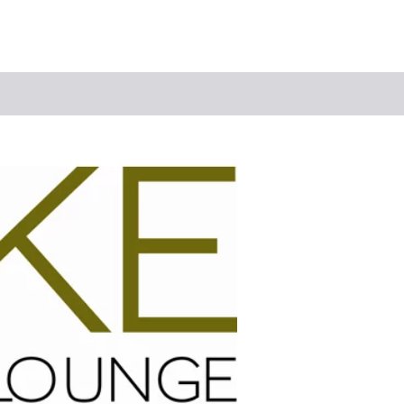
Suchbegriff
Das könnte Sie interessieren
Stadtführungen
Tickets
Citytour
Übernachtung
Erlebnisse
Essen & Trinken
Wein
Automobil
Kultur
Feste & Highlights