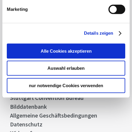
Highlights und aktuellen Angeboten in
Stuttgart und Region immer up-to-date.
Marketing
Abonnieren
Details zeigen
Alle Cookies akzeptieren
Über uns
Auswahl erlauben
Stellenangebote
Presse
nur notwendige Cookies verwenden
Business
Stuttgart Convention Bureau
Bilddatenbank
Allgemeine Geschäftsbedingungen
Datenschutz