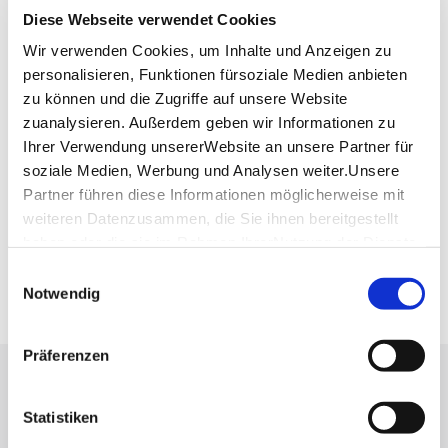
Diese Webseite verwendet Cookies
Mail:
info@galeriewiedmann.de
Wir verwenden Cookies, um Inhalte und Anzeigen zu
Website:
www.galeriewiedmann.de
personalisieren, Funktionen fürsoziale Medien anbieten
zu können und die Zugriffe auf unsere Website
zuanalysieren. Außerdem geben wir Informationen zu
Planen Sie Ihre Anreise
Ihrer Verwendung unsererWebsite an unsere Partner für
Verkehrs- und Tarifverbund Stuttgart GmbH
soziale Medien, Werbung und Analysen weiter.Unsere
Fahrplanauskunft des VVS
Partner führen diese Informationen möglicherweise mit
Deutsche Bahn AG
weiteren Datenzusammen, die Sie ihnen bereitgestellt
Fahrplanauskunft der DB
haben oder die sie im Rahmen IhrerNutzung der Dienste
Google Maps
gesammelt haben.
Einwilligungsauswahl
Google Maps Route
Impressum
|
Datenschutzerklärung
Notwendig
Präferenzen
Lassen Sie sich inspirieren!
Statistiken
Mit unserem Newsletter bleiben Sie zu Events,