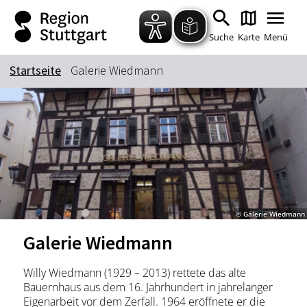
Zum Hauptinhalt springen
Zur Suche springen
Zur Hauptnavigation
Zum Footer springen
Suche
Karte
Menü
Startseite
Galerie Wiedmann
Suchbegriff
Das könnte Sie interessieren
Stadtführungen
Tickets
Citytour
Übernachtung
© Galerie Wiedmann
Erlebnisse
Essen & Trinken
Galerie Wiedmann
Wein
Automobil
Kultur
Feste & Highlights
Willy Wiedmann (1929 – 2013) rettete das alte
Bauernhaus aus dem 16. Jahrhundert in jahrelanger
Eigenarbeit vor dem Zerfall. 1964 eröffnete er die