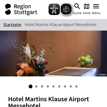
Zum Hauptinhalt springen
Zur Suche springen
Zur Hauptnavigation
Zum Footer springen
Suche
Karte
Menü
Startseite
Hotel Martins Klause Airport Messehotel
Suchbegriff
Das könnte Sie interessieren
Stadtführungen
Tickets
Citytour
Übernachtung
© TOMAS
Erlebnisse
Essen & Trinken
Wein
Automobil
Kultur
Feste & Highlights
Hotel Martins Klause Airport
Messehotel