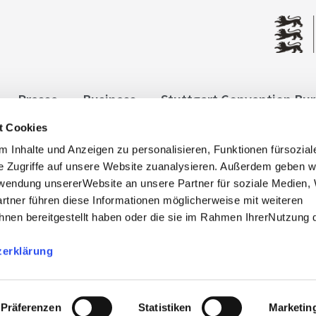
Presse
Business
Stuttgart Convention Bu
t Cookies
ngen
Datenschutz
Widerruf
Kontakt
Co
 Inhalte und Anzeigen zu personalisieren, Funktionen fürsozia
it
e Zugriffe auf unsere Website zuanalysieren. Außerdem geben w
rwendung unsererWebsite an unsere Partner für soziale Medien
rtner führen diese Informationen möglicherweise mit weiteren
nen bereitgestellt haben oder die sie im Rahmen IhrerNutzung 
zerklärung
, info@stuttgart-tourist.de
bnisregion-stuttgart.de sind die offiziellen Websites des
der Regio Stuttgart Marketing- und Tourismus GmbH.
Präferenzen
Statistiken
Marketin