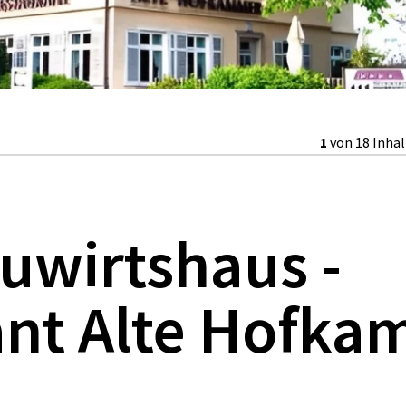
1
von 18 Inha
uwirtshaus -
ant Alte Hofk