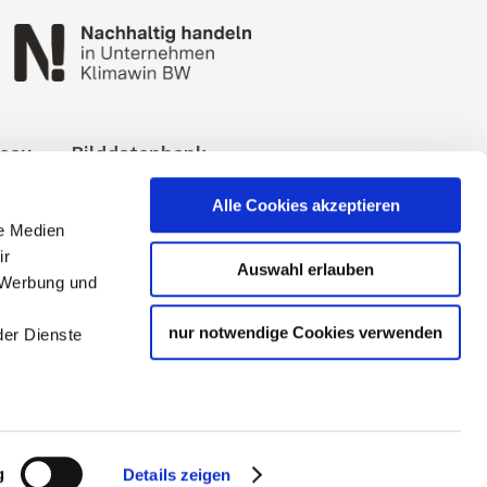
reau
Bilddatenbank
okies
Impressum
Alle Cookies akzeptieren
le Medien
ir
Auswahl erlauben
, Werbung und
nur notwendige Cookies verwenden
der Dienste
 Tourismuspartners der
g
Details zeigen