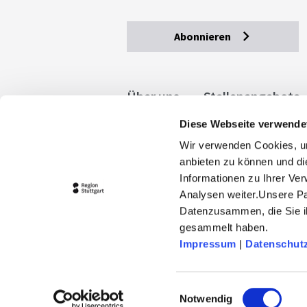
Abonnieren
Über uns
Stellenangebote
Diese Webseite verwende
Allgemeine Geschäftsbedingu
Wir verwenden Cookies, um
stuttgart.de
Barrierefreihe
anbieten zu können und di
Informationen zu Ihrer Ve
Analysen weiter.Unsere Pa
Datenzusammen, die Sie ih
gesammelt haben.
Impressum
|
Datenschut
© 2026 Stuttgart-Marketing GmbH
stuttgart-tourist.de und www.erle
Einwilligungsauswahl
Landeshauptstadt Stuttgart und 
Notwendig