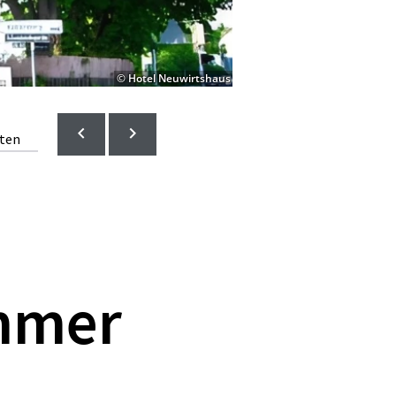
© Hotel Neuwirtshaus
lten
ammer