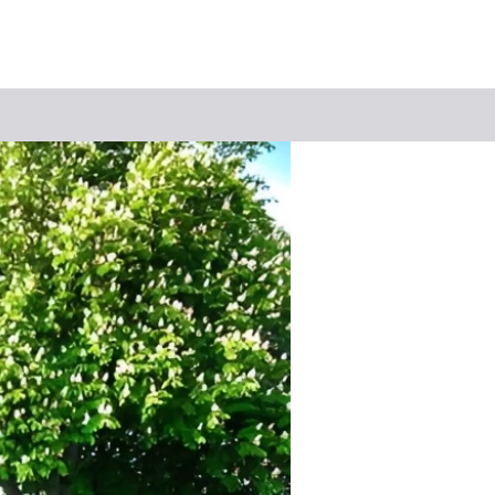
Suchbegriff
Das könnte Sie interessieren
Stadtführungen
Tickets
Citytour
Übernachtung
Erlebnisse
Essen & Trinken
Wein
Automobil
Kultur
Feste & Highlights