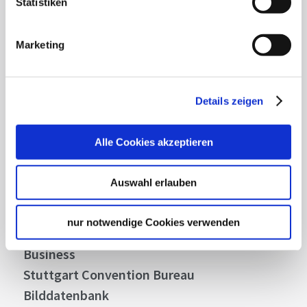
Statistiken
Lassen Sie sich inspirieren!
Mit unserem Newsletter bleiben Sie zu Events,
Marketing
Highlights und aktuellen Angeboten in
Stuttgart und Region immer up-to-date.
Details zeigen
Abonnieren
Alle Cookies akzeptieren
Auswahl erlauben
Über uns
Stellenangebote
nur notwendige Cookies verwenden
Presse
Business
Stuttgart Convention Bureau
Bilddatenbank