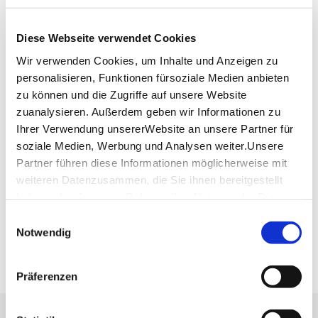
Diese Webseite verwendet Cookies
Wir verwenden Cookies, um Inhalte und Anzeigen zu
personalisieren, Funktionen fürsoziale Medien anbieten
zu können und die Zugriffe auf unsere Website
zuanalysieren. Außerdem geben wir Informationen zu
Ihrer Verwendung unsererWebsite an unsere Partner für
soziale Medien, Werbung und Analysen weiter.Unsere
Partner führen diese Informationen möglicherweise mit
weiteren Datenzusammen, die Sie ihnen bereitgestellt
haben oder die sie im Rahmen IhrerNutzung der Dienste
gesammelt haben.
Einwilligungsauswahl
Impressum
|
Datenschutzerklärung
Notwendig
Präferenzen