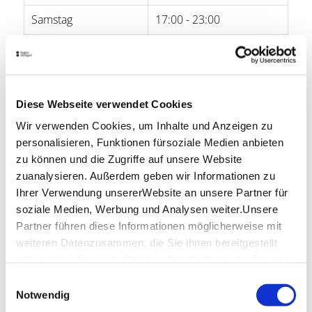
Samstag
17:00 - 23:00
Sonntag
-
Öffnungszeiten von Google
Diese Webseite verwendet Cookies
Lage & Kontakt
Wir verwenden Cookies, um Inhalte und Anzeigen zu
personalisieren, Funktionen fürsoziale Medien anbieten
Il Pomodoro
Filderstr. 25
zu können und die Zugriffe auf unsere Website
70180 Stuttgart
zuanalysieren. Außerdem geben wir Informationen zu
Ihrer Verwendung unsererWebsite an unsere Partner für
Telefon:
0711/51 87 66 50
soziale Medien, Werbung und Analysen weiter.Unsere
Website:
www.ilpomodoro-filderstrase25.de
Partner führen diese Informationen möglicherweise mit
weiteren Datenzusammen, die Sie ihnen bereitgestellt
haben oder die sie im Rahmen IhrerNutzung der Dienste
Planen Sie Ihre Anreise
gesammelt haben.
Einwilligungsauswahl
Verkehrs- und Tarifverbund Stuttgart GmbH
Impressum
|
Datenschutzerklärung
Notwendig
Fahrplanauskunft des VVS