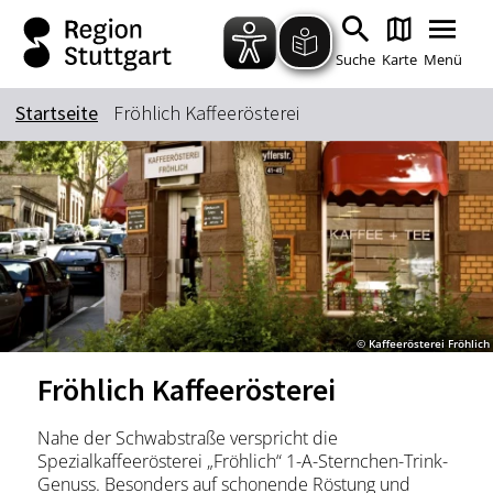
Zum Hauptinhalt springen
Zur Suche springen
Zur Hauptnavigation
Zum Footer springen
Suche
Karte
Menü
Startseite
Fröhlich Kaffeerösterei
Suchbegriff
Das könnte Sie interessieren
Stadtführungen
Tickets
Citytour
Übernachtung
© Kaffeerösterei Fröhlich
Erlebnisse
Essen & Trinken
Fröhlich Kaffeerösterei
Wein
Automobil
Kultur
Feste & Highlights
Nahe der Schwabstraße verspricht die
Spezialkaffeerösterei „Fröhlich“ 1-A-Sternchen-Trink-
Genuss. Besonders auf schonende Röstung und