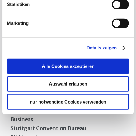
Statistiken
Lassen Sie sich inspirieren!
Mit unserem Newsletter bleiben Sie zu Events,
Marketing
Highlights und aktuellen Angeboten in
Stuttgart und Region immer up-to-date.
Details zeigen
Abonnieren
Alle Cookies akzeptieren
Auswahl erlauben
Über uns
Stellenangebote
nur notwendige Cookies verwenden
Presse
Business
Stuttgart Convention Bureau