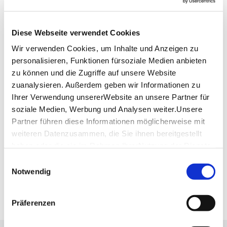
besonders im Sommer beliebte Flaniermeile im
Herzen der Stadt.
Lage & Kontakt
Diese Webseite verwendet Cookies
Wir verwenden Cookies, um Inhalte und Anzeigen zu
Königstraße
personalisieren, Funktionen fürsoziale Medien anbieten
Königstraße
70173 Stuttgart
zu können und die Zugriffe auf unsere Website
zuanalysieren. Außerdem geben wir Informationen zu
Ihrer Verwendung unsererWebsite an unsere Partner für
soziale Medien, Werbung und Analysen weiter.Unsere
Planen Sie Ihre Anreise
Verkehrs- und Tarifverbund Stuttgart GmbH
Partner führen diese Informationen möglicherweise mit
weiteren Datenzusammen, die Sie ihnen bereitgestellt
Fahrplanauskunft des VVS
haben oder die sie im Rahmen IhrerNutzung der Dienste
Deutsche Bahn AG
gesammelt haben.
Fahrplanauskunft der DB
Einwilligungsauswahl
Impressum
|
Datenschutzerklärung
Notwendig
Google Maps
Google Maps Route
Präferenzen