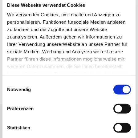
Mail:
info@lokstoff.com
Diese Webseite verwendet Cookies
Website:
lokstoff.com
Wir verwenden Cookies, um Inhalte und Anzeigen zu
personalisieren, Funktionen fürsoziale Medien anbieten
zu können und die Zugriffe auf unsere Website
zuanalysieren. Außerdem geben wir Informationen zu
Planen Sie Ihre Anreise
Verkehrs- und Tarifverbund Stuttgart GmbH
Ihrer Verwendung unsererWebsite an unsere Partner für
soziale Medien, Werbung und Analysen weiter.Unsere
Fahrplanauskunft des VVS
Partner führen diese Informationen möglicherweise mit
Deutsche Bahn AG
weiteren Datenzusammen, die Sie ihnen bereitgestellt
Fahrplanauskunft der DB
haben oder die sie im Rahmen IhrerNutzung der Dienste
Google Maps
gesammelt haben.
Einwilligungsauswahl
Google Maps Route
Impressum
|
Datenschutzerklärung
Notwendig
Präferenzen
Lassen Sie sich inspirieren!
Statistiken
Mit unserem Newsletter bleiben Sie zu Events,