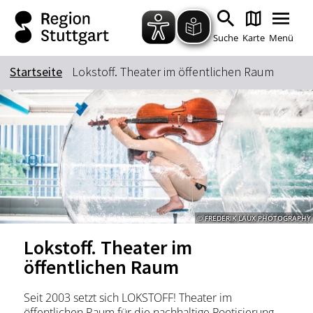
Zum Hauptinhalt springen
Zur Suche springen
Zur Hauptnavigation
Zum Footer springen
Suche
Karte
Menü
Startseite
Lokstoff. Theater im öffentlichen Raum
Suchbegriff
Das könnte Sie interessieren
Stadtführungen
Tickets
Citytour
Übernachtung
© FREDERIK LAUX PHOTOGRAPHY
Erlebnisse
Essen & Trinken
Lokstoff. Theater im
Wein
Automobil
öffentlichen Raum
Kultur
Feste & Highlights
Seit 2003 setzt sich LOKSTOFF! Theater im
öffentlichen Raum für die nachhaltige Poetisierung