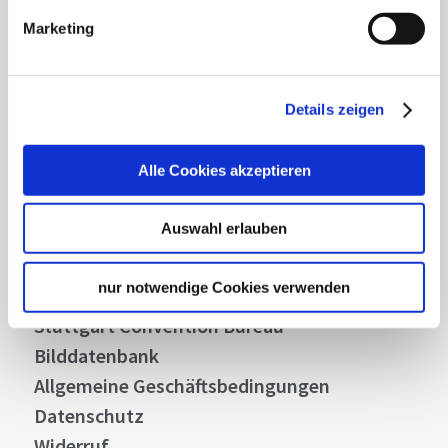
Highlights und aktuellen Angeboten in
Stuttgart und Region immer up-to-date.
Marketing
Abonnieren
Details zeigen
Alle Cookies akzeptieren
Über uns
Auswahl erlauben
Stellenangebote
Presse
nur notwendige Cookies verwenden
Business
Stuttgart Convention Bureau
Bilddatenbank
Allgemeine Geschäftsbedingungen
Datenschutz
Widerruf