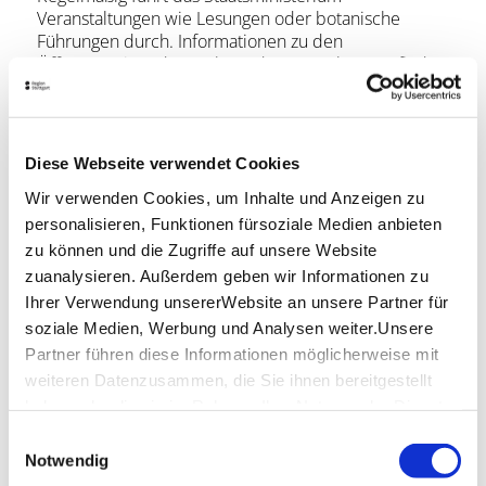
Veranstaltungen wie Lesungen oder botanische
Führungen durch. Informationen zu den
Öffnungszeiten des Parks und Veranstaltungen finden
Sie unter
www.stm.baden-wuerttemberg.de
oder
schreiben Sie an
buergerpark@stm.bwl.de
.
Lage & Kontakt
Diese Webseite verwendet Cookies
Park der Villa Reitzenstein
Wir verwenden Cookies, um Inhalte und Anzeigen zu
Richard-Wagner-Straße 15
personalisieren, Funktionen fürsoziale Medien anbieten
70184 Stuttgart
zu können und die Zugriffe auf unsere Website
zuanalysieren. Außerdem geben wir Informationen zu
Telefon:
+49 (0)711 215 32 30
Ihrer Verwendung unsererWebsite an unsere Partner für
Mail:
buergerpark@stm.bwl.de
soziale Medien, Werbung und Analysen weiter.Unsere
Website:
www.stm.baden-wuerttemberg.de
Partner führen diese Informationen möglicherweise mit
weiteren Datenzusammen, die Sie ihnen bereitgestellt
haben oder die sie im Rahmen IhrerNutzung der Dienste
Planen Sie Ihre Anreise
gesammelt haben.
Einwilligungsauswahl
Verkehrs- und Tarifverbund Stuttgart GmbH
Impressum
|
Datenschutzerklärung
Notwendig
Fahrplanauskunft des VVS