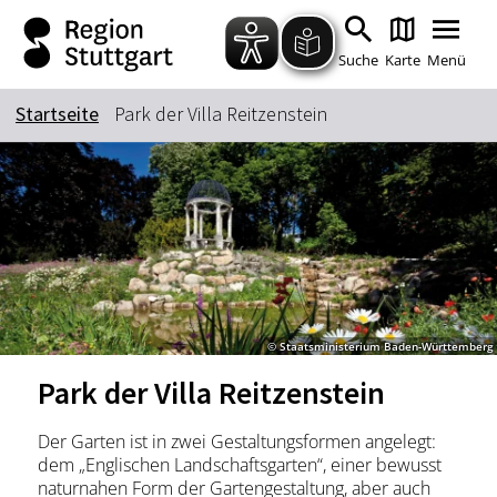
Zum Hauptinhalt springen
Zur Suche springen
Zur Hauptnavigation
Zum Footer springen
Suche
Karte
Menü
Startseite
Park der Villa Reitzenstein
Suchbegriff
Das könnte Sie interessieren
Stadtführungen
Tickets
Citytour
Übernachtung
© Staatsministerium Baden-Württemberg
Erlebnisse
Essen & Trinken
Park der Villa Reitzenstein
Wein
Automobil
Kultur
Feste & Highlights
Der Garten ist in zwei Gestaltungsformen angelegt:
dem „Englischen Landschaftsgarten“, einer bewusst
naturnahen Form der Gartengestaltung, aber auch