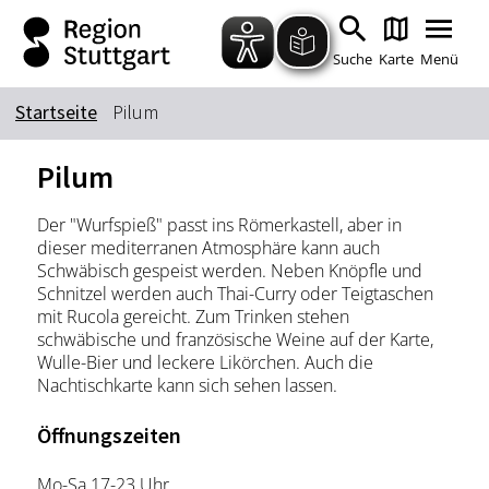
Zum Hauptinhalt springen
Zur Suche springen
Zur Hauptnavigation
Zum Footer springen
Suche
Karte
Menü
Startseite
Pilum
Suchbegriff
Pilum
Der "Wurfspieß" passt ins Römerkastell, aber in
Das könnte Sie interessieren
dieser mediterranen Atmosphäre kann auch
Schwäbisch gespeist werden. Neben Knöpfle und
Stadtführungen
Tickets
Schnitzel werden auch Thai-Curry oder Teigtaschen
Citytour
Übernachtung
mit Rucola gereicht. Zum Trinken stehen
schwäbische und französische Weine auf der Karte,
Erlebnisse
Essen & Trinken
Wulle-Bier und leckere Likörchen. Auch die
Wein
Nachtischkarte kann sich sehen lassen.
Automobil
Kultur
Feste & Highlights
Öffnungszeiten
Mo-Sa 17-23 Uhr