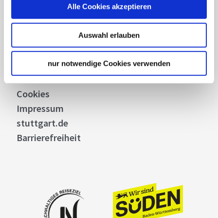
Stuttgart Convention Bureau
Alle Cookies akzeptieren
Bilddatenbank
Allgemeine Geschäftsbedingungen
Auswahl erlauben
Datenschutz
Widerruf
nur notwendige Cookies verwenden
Kontakt
Cookies
Impressum
stuttgart.de
Barrierefreiheit