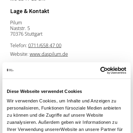
Lage & Kontakt
Pilum
Naststr. 5
70376 Stuttgart
Telefon:
0711/658 47 00
Website:
www.daspilum.de
Planen Sie Ihre Anreise
Verkehrs- und Tarifverbund Stuttgart GmbH
Fahrplanauskunft des VVS
Diese Webseite verwendet Cookies
Deutsche Bahn AG
Wir verwenden Cookies, um Inhalte und Anzeigen zu
Fahrplanauskunft der DB
personalisieren, Funktionen fürsoziale Medien anbieten
zu können und die Zugriffe auf unsere Website
Google Maps
zuanalysieren. Außerdem geben wir Informationen zu
Google Maps Route
Ihrer Verwendung unsererWebsite an unsere Partner für