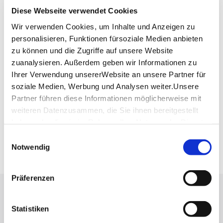
Diese Webseite verwendet Cookies
Telefon:
0711/530 59 56
Wir verwenden Cookies, um Inhalte und Anzeigen zu
Website:
www.restaurant-bootshaus-stuttgart.de
personalisieren, Funktionen fürsoziale Medien anbieten
zu können und die Zugriffe auf unsere Website
zuanalysieren. Außerdem geben wir Informationen zu
Planen Sie Ihre Anreise
Ihrer Verwendung unsererWebsite an unsere Partner für
Verkehrs- und Tarifverbund Stuttgart GmbH
soziale Medien, Werbung und Analysen weiter.Unsere
Fahrplanauskunft des VVS
Partner führen diese Informationen möglicherweise mit
Deutsche Bahn AG
weiteren Datenzusammen, die Sie ihnen bereitgestellt
Fahrplanauskunft der DB
haben oder die sie im Rahmen IhrerNutzung der Dienste
Google Maps
gesammelt haben.
Einwilligungsauswahl
Google Maps Route
Impressum
|
Datenschutzerklärung
Notwendig
Präferenzen
Lassen Sie sich inspirieren!
Statistiken
Mit unserem Newsletter bleiben Sie zu Events,