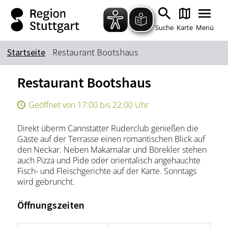
Zum Hauptinhalt springen
Zur Suche springen
Zur Hauptnavigation
Zum Footer springen
Suche
Karte
Menü
Startseite
Restaurant Bootshaus
Suchbegriff
Restaurant Bootshaus
Geöffnet von 17:00 bis 22:00 Uhr
Das könnte Sie interessieren
Direkt überm Cannstatter Ruderclub genießen die
Stadtführungen
Tickets
Gäste auf der Terrasse einen romantischen Blick auf
Citytour
Übernachtung
den Neckar. Neben Makarnalar und Börekler stehen
auch Pizza und Pide oder orientalisch angehauchte
Erlebnisse
Essen & Trinken
Fisch- und Fleischgerichte auf der Karte. Sonntags
Wein
Automobil
wird gebruncht.
Kultur
Feste & Highlights
Öffnungszeiten