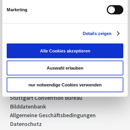
Highlights und aktuellen Angeboten in
Marketing
Stuttgart und Region immer up-to-date.
Abonnieren
Details zeigen
Alle Cookies akzeptieren
Über uns
Auswahl erlauben
Stellenangebote
Presse
nur notwendige Cookies verwenden
Business
Stuttgart Convention Bureau
Bilddatenbank
Allgemeine Geschäftsbedingungen
Datenschutz