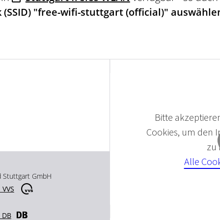
(SSID) "free-wifi-stuttgart (official)" auswähle
Bitte akzeptieren
Cookies, um den In
zu
Alle Coo
d Stuttgart GmbH
 VVS
r DB