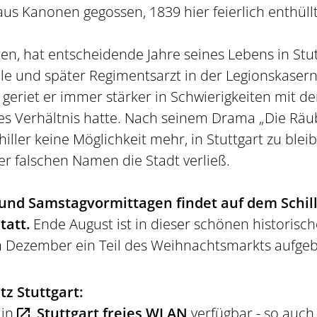
s Kanonen gegossen, 1839 hier feierlich enthüll
ren, hat entscheidende Jahre seines Lebens in Stut
le und später Regimentsarzt in der Legionskasern
 geriet er immer stärker in Schwierigkeiten mit 
tes Verhältnis hatte. Nach seinem Drama „Die Räub
hiller keine Möglichkeit mehr, in Stuttgart zu blei
r falschen Namen die Stadt verließ.
und Samstagvormittagen findet auf dem Schill
tatt.
Ende August ist in dieser schönen historis
m Dezember ein Teil des Weihnachtsmarkts aufgeb
z Stuttgart:
 in
Stuttgart freies WLAN
verfügbar - so auch 