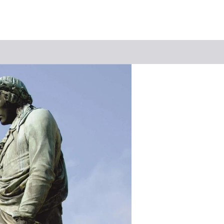
Suchbegriff
Das könnte Sie interessieren
Stadtführungen
Tickets
Citytour
Übernachtung
Erlebnisse
Essen & Trinken
Wein
Automobil
Kultur
Feste & Highlights