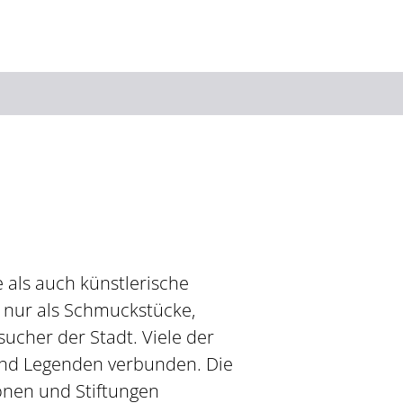
Suchbegriff
Das könnte Sie interessieren
Stadtführungen
Tickets
Citytour
Übernachtung
e als auch künstlerische
Erlebnisse
Essen & Trinken
t nur als Schmuckstücke,
Wein
Automobil
ucher der Stadt. Viele der
Kultur
Feste & Highlights
und Legenden verbunden. Die
onen und Stiftungen