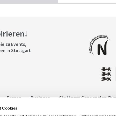
pirieren!
ie zu Events,
en in Stuttgart
Presse
Business
Stuttgart Convention Bu
t Cookies
ngen
Datenschutz
Widerruf
Kontakt
Co