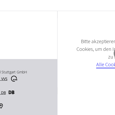
Bitte akzeptieren
Cookies, um den In
zu
Alle Coo
d Stuttgart GmbH
 VVS
r DB