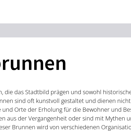
Zum Hauptinhalt springen
Zur Suche springen
Zur Hauptnavigation
Zum Footer springen
brunnen
n, die das Stadtbild prägen und sowohl historisch
en sind oft kunstvoll gestaltet und dienen nich
 und Orte der Erholung für die Bewohner und Bes
en aus der Vergangenheit oder sind mit Mythen 
ieser Brunnen wird von verschiedenen Organisati