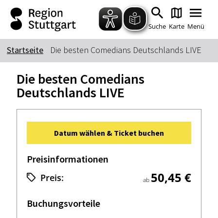
Zum Hauptinhalt springen
Zur Suche springen
Zur Hauptnavigation
Zum Footer springen
Suche
Karte
Menü
Startseite
Die besten Comedians Deutschlands LIVE
Suchbegriff
Die besten Comedians
Deutschlands LIVE
Das könnte Sie interessieren
Stadtführungen
Tickets
Datum wählen & Ticket buchen
Citytour
Übernachtung
Erlebnisse
Essen & Trinken
Preisinformationen
Wein
Automobil
50,45 €
Preis:
ab
Kultur
Feste & Highlights
Buchungsvorteile