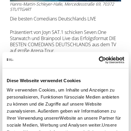
Hanns-Martin-Schleyer-Halle, Mercedesstraße 69, 70372
STUTTGART
Die besten Comedians Deutschlands LIVE
Präsentiert von Joyn SAT.1 schicken Seven.One
Starwatch und Brainpool Live das Erfolgsformat DIE
BESTEN COMEDIANS DEUTSCHLANDS aus dem TV
auf große Arena-Tour.
Nach erfolgreichen, ausverkauften Shows kommt die
Comedy-Elite 2026 & 2027 in ihre Stadt!
Diese Webseite verwendet Cookies
Freuen Sie sich auf ein Gag-Feuerwerk der
Extraklasse. Ob trocken, bissig, absurd oder einfach
Wir verwenden Cookies, um Inhalte und Anzeigen zu
nur zum Brüllen komisch – hier ist für jeden
personalisieren, Funktionen fürsoziale Medien anbieten
Lachmuskel etwas dabei.
zu können und die Zugriffe auf unsere Website
Lage & Kontakt
zuanalysieren. Außerdem geben wir Informationen zu
Ihrer Verwendung unsererWebsite an unsere Partner für
Hanns-Martin-Schleyer-Halle
soziale Medien, Werbung und Analysen weiter.Unsere
Mercedesstraße 69