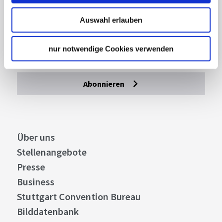
Lassen Sie sich inspirieren!
Auswahl erlauben
Mit unserem Newsletter bleiben Sie zu Events,
Highlights und aktuellen Angeboten in
Stuttgart und Region immer up-to-date.
nur notwendige Cookies verwenden
Abonnieren
Über uns
Stellenangebote
Presse
Business
Stuttgart Convention Bureau
Bilddatenbank