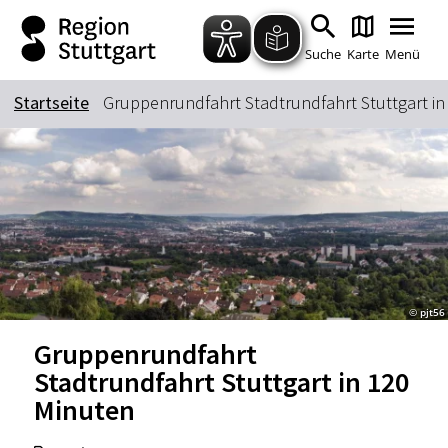
Zum Hauptinhalt springen
Zur Suche springen
Zur Hauptnavigation
Zum Footer springen
Suche
Karte
Menü
Startseite
Gruppenrundfahrt Stadtrundfahrt Stuttgart in
Suchbegriff
Das könnte Sie interessieren
Stadtführungen
Tickets
Citytour
Übernachtung
© pjt56
Erlebnisse
Essen & Trinken
Gruppenrundfahrt
Wein
Automobil
Stadtrundfahrt Stuttgart in 120
Kultur
Feste & Highlights
Minuten