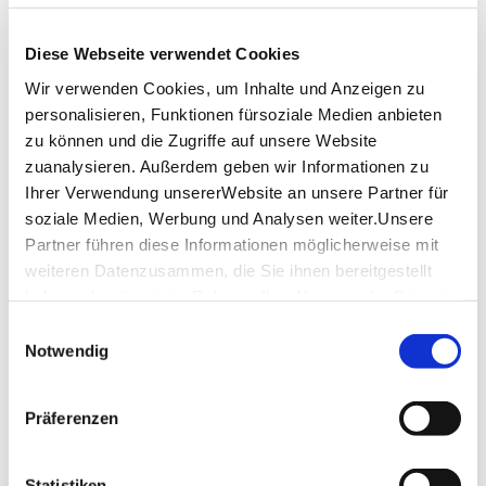
Chinesisch
zubuchbare Erweiterungsbausteine:
Diese Webseite verwendet Cookies
- Besuch des Fernsehturms
Wir verwenden Cookies, um Inhalte und Anzeigen zu
- Besuch Schweinemuseum
- Besuch Grabkapelle
personalisieren, Funktionen fürsoziale Medien anbieten
- Blick in die Gottlieb-Daimler Gedächtnisstätte
zu können und die Zugriffe auf unsere Website
(während der Öffnungszeiten frei) Sonderöffnung
zuanalysieren. Außerdem geben wir Informationen zu
nicht möglich
Ihrer Verwendung unsererWebsite an unsere Partner für
- Besuch des Weinbaumuseums
soziale Medien, Werbung und Analysen weiter.Unsere
Bei Buchung eines Erweiterungsbausteines
Partner führen diese Informationen möglicherweise mit
verlängert sich die Fahrt auf ca. 2,5-3 Stunden
weiteren Datenzusammen, die Sie ihnen bereitgestellt
Honorar je Stadtführer:in, Rundfahrt bis 3
haben oder die sie im Rahmen IhrerNutzung der Dienste
Stunden, deutsch € 150,- (zzgl. Eintrittsgebühr)
(Für vermittelte Leistungen wird keine
gesammelt haben.
Einwilligungsauswahl
Mehrwertsteuer ausgewiesen)
Impressum
|
Datenschutzerklärung
Notwendig
Höchstteilnehmerzahl je nach Busgröße
Angebot freibleibend vorbehaltlich der
Präferenzen
Verfügbarkeit.
Interessieren Sie sich für Neuigkeiten zu unseren
Touren, Highlights von Stuttgart und aktuelle
Statistiken