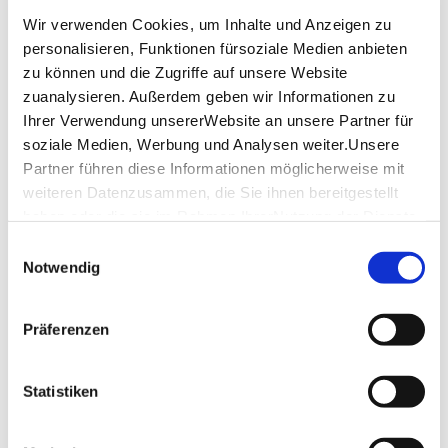
Infos zur StuttCard
Wir verwenden Cookies, um Inhalte und Anzeigen zu
personalisieren, Funktionen fürsoziale Medien anbieten
Lage & Kontakt
zu können und die Zugriffe auf unsere Website
zuanalysieren. Außerdem geben wir Informationen zu
Brauhaus Schönbuch Stuttgart
Ihrer Verwendung unsererWebsite an unsere Partner für
Bolzstr. 10
70173 Stuttgart
soziale Medien, Werbung und Analysen weiter.Unsere
Partner führen diese Informationen möglicherweise mit
Telefon:
+49 (0)711 722 309 30
weiteren Datenzusammen, die Sie ihnen bereitgestellt
Mail:
info@brauhaus-schoenbuch.de
haben oder die sie im Rahmen IhrerNutzung der Dienste
gesammelt haben.
Website:
www.brauhaus-schoenbuch.de
Einwilligungsauswahl
Impressum
|
Datenschutzerklärung
Notwendig
Planen Sie Ihre Anreise
Präferenzen
Verkehrs- und Tarifverbund Stuttgart GmbH
Fahrplanauskunft des VVS
Statistiken
Deutsche Bahn AG
Fahrplanauskunft der DB