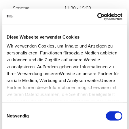
Sonntag
11:30 - 15:00
Öffnungszeiten von Google
Lage & Kontakt
Diese Webseite verwendet Cookies
Wir verwenden Cookies, um Inhalte und Anzeigen zu
Alte Kelter
Großglockner Str. 36
personalisieren, Funktionen fürsoziale Medien anbieten
70327 Stuttgart
zu können und die Zugriffe auf unsere Website
zuanalysieren. Außerdem geben wir Informationen zu
Telefon:
+49 (0)711 333 733
Ihrer Verwendung unsererWebsite an unsere Partner für
Website:
www.altekelter.com
soziale Medien, Werbung und Analysen weiter.Unsere
Partner führen diese Informationen möglicherweise mit
weiteren Datenzusammen, die Sie ihnen bereitgestellt
Planen Sie Ihre Anreise
haben oder die sie im Rahmen IhrerNutzung der Dienste
Verkehrs- und Tarifverbund Stuttgart GmbH
gesammelt haben.
Einwilligungsauswahl
Fahrplanauskunft des VVS
Impressum
|
Datenschutzerklärung
Notwendig
Deutsche Bahn AG
Fahrplanauskunft der DB