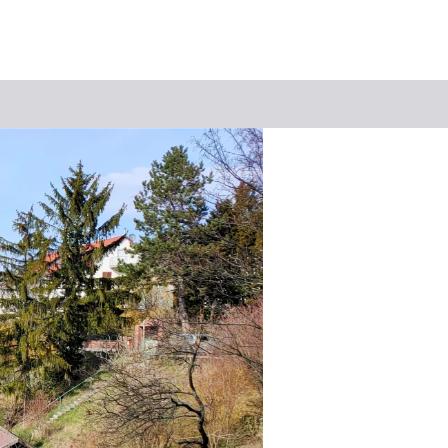
Suchbegriff
Das könnte Sie interessieren
Stadtführungen
Tickets
Citytour
Übernachtung
Erlebnisse
Essen & Trinken
Wein
Automobil
Kultur
Feste & Highlights