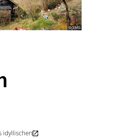
© SMG
m
idyllischen