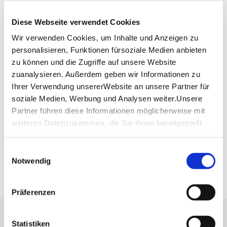
Lage & Kontakt
Diese Webseite verwendet Cookies
Bosch-Areal
Wir verwenden Cookies, um Inhalte und Anzeigen zu
Breitscheidstraße
personalisieren, Funktionen fürsoziale Medien anbieten
70174 Stuttgart
zu können und die Zugriffe auf unsere Website
zuanalysieren. Außerdem geben wir Informationen zu
Ihrer Verwendung unsererWebsite an unsere Partner für
Planen Sie Ihre Anreise
soziale Medien, Werbung und Analysen weiter.Unsere
Verkehrs- und Tarifverbund Stuttgart GmbH
Partner führen diese Informationen möglicherweise mit
Fahrplanauskunft des VVS
weiteren Datenzusammen, die Sie ihnen bereitgestellt
Deutsche Bahn AG
haben oder die sie im Rahmen IhrerNutzung der Dienste
Fahrplanauskunft der DB
gesammelt haben.
Einwilligungsauswahl
Google Maps
Impressum
|
Datenschutzerklärung
Notwendig
Google Maps Route
Präferenzen
Lassen Sie sich inspirieren!
Statistiken