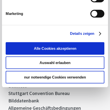
Mit unserem Newsletter bleiben Sie zu Events,
Highlights und aktuellen Angeboten in
Marketing
Stuttgart und Region immer up-to-date.
Details zeigen
Abonnieren
Alle Cookies akzeptieren
Auswahl erlauben
Über uns
Stellenangebote
nur notwendige Cookies verwenden
Presse
Business
Stuttgart Convention Bureau
Bilddatenbank
Allgemeine Geschäftsbedingungen