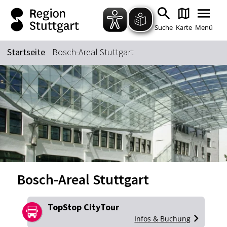
Zum Hauptinhalt springen
Zur Suche springen
Zur Hauptnavigation
Zum Footer springen
Suche
Karte
Menü
Startseite
Bosch-Areal Stuttgart
Suchbegriff
Das könnte Sie interessieren
Stadtführungen
Tickets
Citytour
Übernachtung
Erlebnisse
Essen & Trinken
Bosch-Areal Stuttgart
Wein
Automobil
Kultur
Feste & Highlights
TopStop CityTour
Infos & Buchung