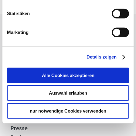
Statistiken
Lassen Sie sich inspirieren!
Marketing
Mit unserem Newsletter bleiben Sie zu Events,
Highlights und aktuellen Angeboten in
Stuttgart und Region immer up-to-date.
Details zeigen
Alle Cookies akzeptieren
Abonnieren
Auswahl erlauben
Über uns
nur notwendige Cookies verwenden
Stellenangebote
Presse