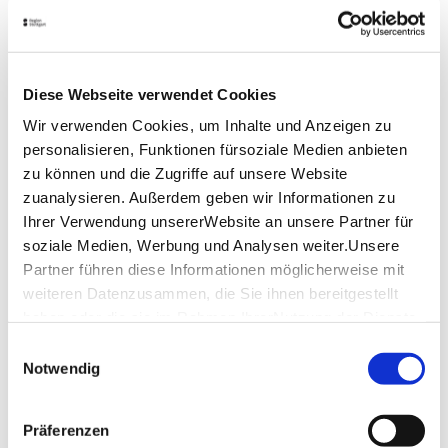
Wasserspiele
sind Brunnenanlagen, bei denen über
eine Wasservorhaltekammer das Brunnenwasser per
Umwälzpumpe im Kreis bewegt wird. Dieses Wasser,
Brauchwasser genannt, ist nicht zum Trinken
geeignet.
Diese Webseite verwendet Cookies
Lage & Kontakt
Wir verwenden Cookies, um Inhalte und Anzeigen zu
personalisieren, Funktionen fürsoziale Medien anbieten
Garten-, Friedhofs- und Forstamt
zu können und die Zugriffe auf unsere Website
Kilianstraße 16
zuanalysieren. Außerdem geben wir Informationen zu
70327 Stuttgart
Ihrer Verwendung unsererWebsite an unsere Partner für
soziale Medien, Werbung und Analysen weiter.Unsere
Partner führen diese Informationen möglicherweise mit
Planen Sie Ihre Anreise
weiteren Datenzusammen, die Sie ihnen bereitgestellt
Verkehrs- und Tarifverbund Stuttgart GmbH
haben oder die sie im Rahmen IhrerNutzung der Dienste
Fahrplanauskunft des VVS
gesammelt haben.
Einwilligungsauswahl
Deutsche Bahn AG
Impressum
|
Datenschutzerklärung
Notwendig
Fahrplanauskunft der DB
Google Maps
Präferenzen
Google Maps Route