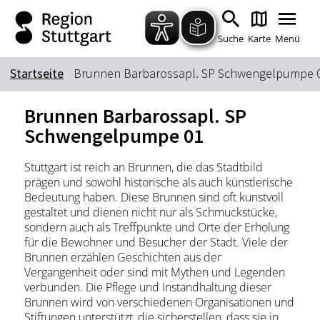
Zum Hauptinhalt springen
Zur Suche springen
Zur Hauptnavigation
Zum Footer springen
Suche
Karte
Menü
Startseite
Brunnen Barbarossapl. SP Schwengelpumpe 
Suchbegriff
Brunnen Barbarossapl. SP
Schwengelpumpe 01
Das könnte Sie interessieren
Stuttgart ist reich an Brunnen, die das Stadtbild
prägen und sowohl historische als auch künstlerische
Stadtführungen
Tickets
Bedeutung haben. Diese Brunnen sind oft kunstvoll
Citytour
Übernachtung
gestaltet und dienen nicht nur als Schmuckstücke,
sondern auch als Treffpunkte und Orte der Erholung
Erlebnisse
Essen & Trinken
für die Bewohner und Besucher der Stadt. Viele der
Wein
Automobil
Brunnen erzählen Geschichten aus der
Vergangenheit oder sind mit Mythen und Legenden
Kultur
Feste & Highlights
verbunden. Die Pflege und Instandhaltung dieser
Brunnen wird von verschiedenen Organisationen und
Stiftungen unterstützt, die sicherstellen, dass sie in