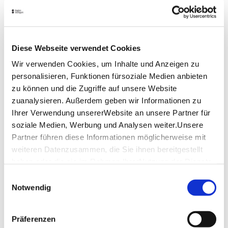
Wasserspiele
sind Brunnenanlagen, bei denen über
eine Wasservorhaltekammer das Brunnenwasser per
Umwälzpumpe im Kreis bewegt wird. Dieses Wasser,
Brauchwasser genannt, ist nicht zum Trinken
geeignet.
Diese Webseite verwendet Cookies
Lage & Kontakt
Wir verwenden Cookies, um Inhalte und Anzeigen zu
personalisieren, Funktionen fürsoziale Medien anbieten
Garten-, Friedhofs- und Forstamt
zu können und die Zugriffe auf unsere Website
Ziegelbrennerstraße 23
zuanalysieren. Außerdem geben wir Informationen zu
70374 Stuttgart
Ihrer Verwendung unsererWebsite an unsere Partner für
soziale Medien, Werbung und Analysen weiter.Unsere
Partner führen diese Informationen möglicherweise mit
Planen Sie Ihre Anreise
weiteren Datenzusammen, die Sie ihnen bereitgestellt
Verkehrs- und Tarifverbund Stuttgart GmbH
haben oder die sie im Rahmen IhrerNutzung der Dienste
Fahrplanauskunft des VVS
gesammelt haben.
Einwilligungsauswahl
Deutsche Bahn AG
Impressum
|
Datenschutzerklärung
Notwendig
Fahrplanauskunft der DB
Google Maps
Präferenzen
Google Maps Route