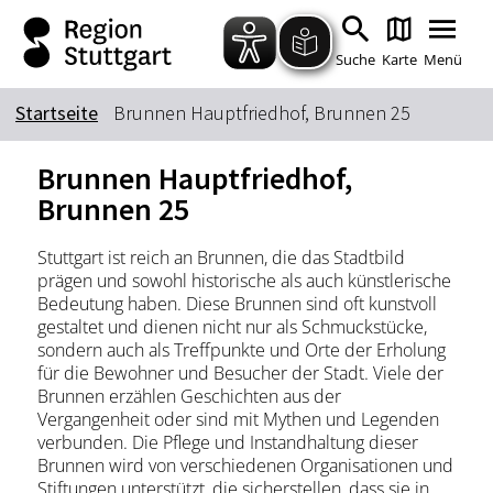
Zum Hauptinhalt springen
Zur Suche springen
Zur Hauptnavigation
Zum Footer springen
Suche
Karte
Menü
Startseite
Brunnen Hauptfriedhof, Brunnen 25
Suchbegriff
Brunnen Hauptfriedhof,
Brunnen 25
Das könnte Sie interessieren
Stuttgart ist reich an Brunnen, die das Stadtbild
prägen und sowohl historische als auch künstlerische
Stadtführungen
Tickets
Bedeutung haben. Diese Brunnen sind oft kunstvoll
Citytour
Übernachtung
gestaltet und dienen nicht nur als Schmuckstücke,
sondern auch als Treffpunkte und Orte der Erholung
Erlebnisse
Essen & Trinken
für die Bewohner und Besucher der Stadt. Viele der
Wein
Automobil
Brunnen erzählen Geschichten aus der
Vergangenheit oder sind mit Mythen und Legenden
Kultur
Feste & Highlights
verbunden. Die Pflege und Instandhaltung dieser
Brunnen wird von verschiedenen Organisationen und
Stiftungen unterstützt, die sicherstellen, dass sie in