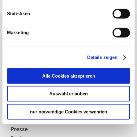
Statistiken
Lassen Sie sich inspirieren!
Marketing
Mit unserem Newsletter bleiben Sie zu Events,
Highlights und aktuellen Angeboten in
Stuttgart und Region immer up-to-date.
Details zeigen
Alle Cookies akzeptieren
Abonnieren
Auswahl erlauben
Über uns
nur notwendige Cookies verwenden
Stellenangebote
Presse