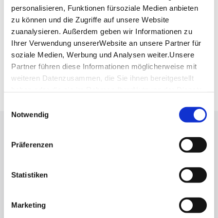
Planen Sie Ihre Anreise
personalisieren, Funktionen fürsoziale Medien anbieten
Verkehrs- und Tarifverbund Stuttgart GmbH
zu können und die Zugriffe auf unsere Website
Fahrplanauskunft des VVS
zuanalysieren. Außerdem geben wir Informationen zu
Ihrer Verwendung unsererWebsite an unsere Partner für
Deutsche Bahn AG
Fahrplanauskunft der DB
soziale Medien, Werbung und Analysen weiter.Unsere
Partner führen diese Informationen möglicherweise mit
Google Maps
weiteren Datenzusammen, die Sie ihnen bereitgestellt
Google Maps Route
haben oder die sie im Rahmen IhrerNutzung der Dienste
gesammelt haben.
Einwilligungsauswahl
Impressum
|
Datenschutzerklärung
Notwendig
Lassen Sie sich inspirieren!
Präferenzen
Mit unserem Newsletter bleiben Sie zu Events,
Highlights und aktuellen Angeboten in
Statistiken
Stuttgart und Region immer up-to-date.
Marketing
Abonnieren