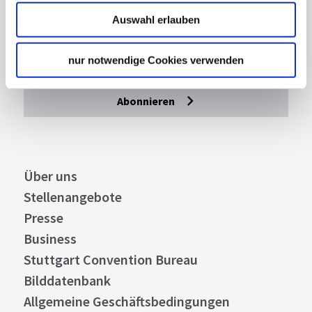
Mit unserem Newsletter bleiben Sie zu Events,
Auswahl erlauben
Highlights und aktuellen Angeboten in
Stuttgart und Region immer up-to-date.
nur notwendige Cookies verwenden
Abonnieren
Über uns
Stellenangebote
Presse
Business
Stuttgart Convention Bureau
Bilddatenbank
Allgemeine Geschäftsbedingungen