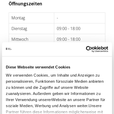
Öffnungszeiten
Montag
-
Dienstag
09:00 - 18:00
Mittwoch
09:00 - 18:00
Donnerstag
09:00 - 18:00
Freitag
09:00 - 18:00
Diese Webseite verwendet Cookies
Samstag
09:00 - 17:00
Wir verwenden Cookies, um Inhalte und Anzeigen zu
personalisieren, Funktionen fürsoziale Medien anbieten
Sonntag
-
zu können und die Zugriffe auf unsere Website
zuanalysieren. Außerdem geben wir Informationen zu
Öffnungszeiten von Google
Ihrer Verwendung unsererWebsite an unsere Partner für
soziale Medien, Werbung und Analysen weiter.Unsere
Lage & Kontakt
Partner führen diese Informationen möglicherweise mit