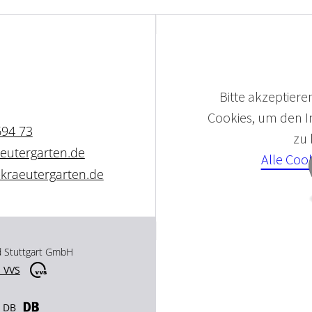
Bitte akzeptieren
Cookies, um den In
694 73
zu
eutergarten.de
Alle Coo
kraeutergarten.de
d Stuttgart GmbH
 VVS
r DB