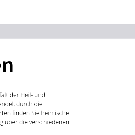
Suchbegriff
en
Das könnte Sie interessieren
Stadtführungen
Tickets
Citytour
Übernachtung
alt der Heil- und
Erlebnisse
Essen & Trinken
ndel, durch die
Wein
Automobil
arten finden Sie heimische
Kultur
Feste & Highlights
ng über die verschiedenen