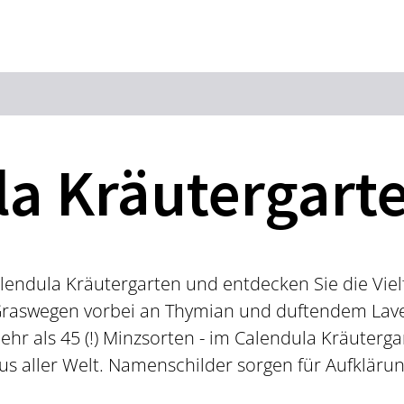
Zum Hauptinhalt springen
Zur Suche springen
Zur Hauptnavigation
Zum Footer springen
la Kräutergart
endula Kräutergarten und entdecken Sie die Vielf
Graswegen vorbei an Thymian und duftendem Lave
ehr als 45 (!) Minzsorten - im Calendula Kräuterg
s aller Welt. Namenschilder sorgen für Aufkläru