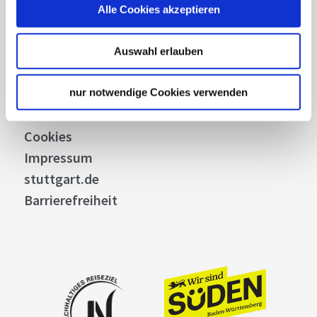
Stuttgart Convention Bureau
Alle Cookies akzeptieren
Bilddatenbank
Allgemeine Geschäftsbedingungen
Auswahl erlauben
Datenschutz
Widerruf
nur notwendige Cookies verwenden
Kontakt
Cookies
Impressum
stuttgart.de
Barrierefreiheit