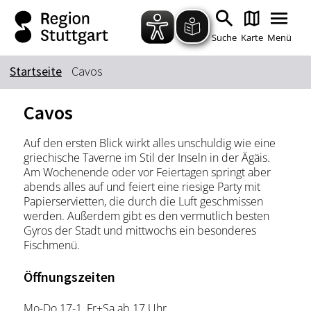
Zum Hauptinhalt springen
Zur Suche springen
Zur Hauptnavigation
Zum Footer springen
Suche
Karte
Menü
Startseite
Cavos
Suchbegriff
Cavos
Auf den ersten Blick wirkt alles unschuldig wie eine
Das könnte Sie interessieren
griechische Taverne im Stil der Inseln in der Ägäis.
Am Wochenende oder vor Feiertagen springt aber
Stadtführungen
Tickets
abends alles auf und feiert eine riesige Party mit
Citytour
Übernachtung
Papierservietten, die durch die Luft geschmissen
werden. Außerdem gibt es den vermutlich besten
Erlebnisse
Essen & Trinken
Gyros der Stadt und mittwochs ein besonderes
Wein
Fischmenü.
Automobil
Kultur
Feste & Highlights
Öffnungszeiten
Mo-Do 17-1, Fr+Sa ab 17 Uhr