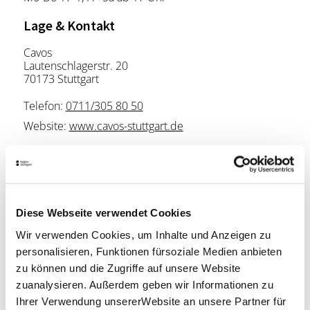
Lage & Kontakt
Cavos
Lautenschlagerstr. 20
70173 Stuttgart
Telefon:
0711/305 80 50
Website:
www.cavos-stuttgart.de
Planen Sie Ihre Anreise
Verkehrs- und Tarifverbund Stuttgart GmbH
Fahrplanauskunft des VVS
Diese Webseite verwendet Cookies
Deutsche Bahn AG
Wir verwenden Cookies, um Inhalte und Anzeigen zu
Fahrplanauskunft der DB
personalisieren, Funktionen fürsoziale Medien anbieten
zu können und die Zugriffe auf unsere Website
Google Maps
zuanalysieren. Außerdem geben wir Informationen zu
Google Maps Route
Ihrer Verwendung unsererWebsite an unsere Partner für