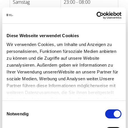
Samstag
23:00 - 08:00
Sonntag
-
Öffnungszeiten von Google
Diese Webseite verwendet Cookies
Lage & Kontakt
Wir verwenden Cookies, um Inhalte und Anzeigen zu
personalisieren, Funktionen fürsoziale Medien anbieten
Climax Institutes
Calwer Str. 25
zu können und die Zugriffe auf unsere Website
70173 Stuttgart
zuanalysieren. Außerdem geben wir Informationen zu
Ihrer Verwendung unsererWebsite an unsere Partner für
Website:
www.climax-institutes.de
soziale Medien, Werbung und Analysen weiter.Unsere
Partner führen diese Informationen möglicherweise mit
weiteren Datenzusammen, die Sie ihnen bereitgestellt
Planen Sie Ihre Anreise
haben oder die sie im Rahmen IhrerNutzung der Dienste
Verkehrs- und Tarifverbund Stuttgart GmbH
gesammelt haben.
Einwilligungsauswahl
Fahrplanauskunft des VVS
Impressum
|
Datenschutzerklärung
Notwendig
Deutsche Bahn AG
Fahrplanauskunft der DB