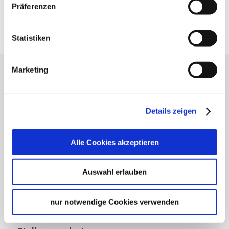
Präferenzen
Google Maps
Google Maps Route
Statistiken
Marketing
Lassen Sie sich inspirieren!
Mit unserem Newsletter bleiben Sie zu Events,
Highlights und aktuellen Angeboten in
Details zeigen
Stuttgart und Region immer up-to-date.
Alle Cookies akzeptieren
Abonnieren
Auswahl erlauben
nur notwendige Cookies verwenden
Über uns