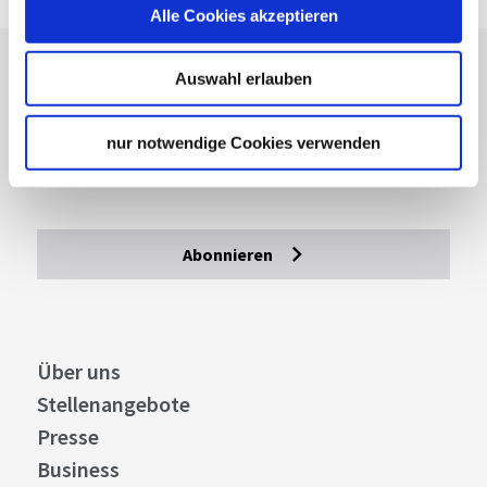
Alle Cookies akzeptieren
Lassen Sie sich inspirieren!
Auswahl erlauben
Mit unserem Newsletter bleiben Sie zu Events,
nur notwendige Cookies verwenden
Highlights und aktuellen Angeboten in
Stuttgart und Region immer up-to-date.
Abonnieren
Über uns
Stellenangebote
Presse
Business