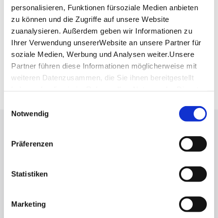
Planen Sie Ihre Anreise
personalisieren, Funktionen fürsoziale Medien anbieten
Verkehrs- und Tarifverbund Stuttgart GmbH
zu können und die Zugriffe auf unsere Website
Fahrplanauskunft des VVS
zuanalysieren. Außerdem geben wir Informationen zu
Ihrer Verwendung unsererWebsite an unsere Partner für
Deutsche Bahn AG
Fahrplanauskunft der DB
soziale Medien, Werbung und Analysen weiter.Unsere
Partner führen diese Informationen möglicherweise mit
Google Maps
weiteren Datenzusammen, die Sie ihnen bereitgestellt
Google Maps Route
haben oder die sie im Rahmen IhrerNutzung der Dienste
gesammelt haben.
Einwilligungsauswahl
Impressum
|
Datenschutzerklärung
Notwendig
Lassen Sie sich inspirieren!
Präferenzen
Mit unserem Newsletter bleiben Sie zu Events,
Highlights und aktuellen Angeboten in
Statistiken
Stuttgart und Region immer up-to-date.
Marketing
Abonnieren