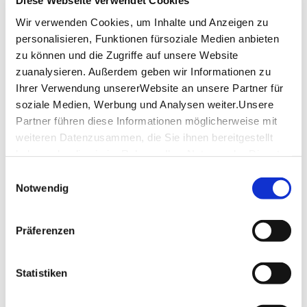
Diese Webseite verwendet Cookies
Sonntag
09:00 - 18:00
Wir verwenden Cookies, um Inhalte und Anzeigen zu
personalisieren, Funktionen fürsoziale Medien anbieten
Öffnungszeiten von Google
zu können und die Zugriffe auf unsere Website
zuanalysieren. Außerdem geben wir Informationen zu
Ihrer Verwendung unsererWebsite an unsere Partner für
StuttCard-Vorteil
soziale Medien, Werbung und Analysen weiter.Unsere
Tageskarte
Partner führen diese Informationen möglicherweise mit
Infos zur StuttCard
weiteren Datenzusammen, die Sie ihnen bereitgestellt
haben oder die sie im Rahmen IhrerNutzung der Dienste
Lage & Kontakt
gesammelt haben.
Einwilligungsauswahl
Impressum
|
Datenschutzerklärung
Notwendig
Freilichtmuseum Beuren
In den Herbstwiesen
72660 Beuren
Präferenzen
Telefon:
+49 (0)7025 911 900
Mail:
info@freilichtmuseum-beuren.de
Statistiken
Website:
www.freilichtmuseum-beuren.de