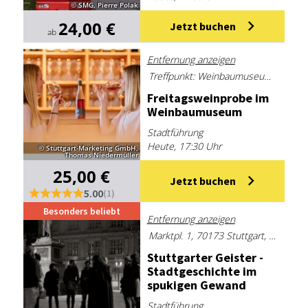
© SMG, Pierre Polak
24,00 €
Jetzt buchen
ab
Entfernung anzeigen
Treffpunkt: Weinbaumuseum Stuttgart-Uhlbach, Uhlbacher Platz 4, 70329 Stuttgart
Frei­tags­wein­pro­be im
Wein­bau­mu­se­um
Stadtführung
Heute, 17:30 Uhr
© Stuttgart-Marketing GmbH,
Thomas Niedermüller
25,00 €
Jetzt buchen
5.00
(1)
Besonders beliebt
Entfernung anzeigen
Marktpl. 1, 70173 Stuttgart, Deutschland
Stutt­gar­ter Geis­ter -
Stadt­ge­schich­te im
spu­ki­gen Ge­wand
Stadtführung