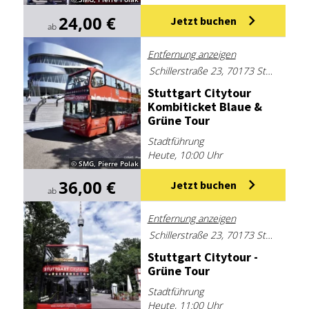
24,00 €
Jetzt buchen
ab
Entfernung anzeigen
Schillerstraße 23, 70173 Stuttgart
Stutt­gart Ci­ty­tour
Kom­bi­ti­cket Blaue &
Grü­ne Tour
Stadtführung
Heute, 10:00 Uhr
© SMG, Pierre Polak
36,00 €
Jetzt buchen
ab
Entfernung anzeigen
Schillerstraße 23, 70173 Stuttgart
Stutt­gart Ci­ty­tour -
Grü­ne Tour
Stadtführung
Heute, 11:00 Uhr