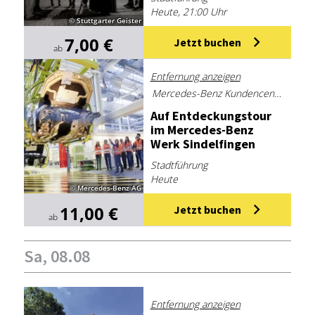
Heute, 21:00 Uhr
© Stuttgarter Geister
7,00 €
Jetzt buchen
ab
Entfernung anzeigen
Mercedes-Benz Kundencenter Sindelfingen
Auf Ent­de­ckungs­tour
im Mer­ce­des-Benz
Werk Sin­del­fin­gen
Stadtführung
Heute
© Mercedes-Benz AG
11,00 €
Jetzt buchen
ab
Sa, 08.08
Entfernung anzeigen