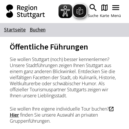
Zum Hauptinhalt springen
Zur Suche springen
Zur Hauptnavigation
Zum Footer springen
Suche
Karte
Menü
Startseite
Buchen
Suchbegriff
Öffentliche Führungen
Sie wollen Stuttgart (noch) besser kennenlernen?
Das könnte Sie interessieren
Unsere Stadtführungen zeigen Ihnen Stuttgart aus
einem ganz anderen Blickwinkel. Entdecken Sie die
Stadtführungen
Tickets
vielfältigen Facetten der Stadt, ob Kulinarik, Historie,
Citytour
Übernachtung
Weltkulturerbe oder schwäbischer Humor. Als
offizieller Tourismuspartner Stuttgarts zeigen wir
Erlebnisse
Essen & Trinken
Ihnen unsere Lieblingsstadt.
Wein
Automobil
Sie wollen Ihre eigene individuelle Tour buchen?
Kultur
Feste & Highlights
Hier
finden Sie unsere Auswahl an privaten
Gruppenführungen.