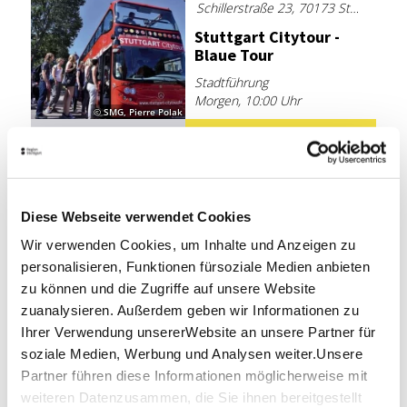
Schillerstraße 23, 70173 Stuttgart
Stutt­gart Ci­ty­tour -
Blaue Tour
Stadtführung
Morgen, 10:00 Uhr
© SMG, Pierre Polak
24,00 €
Jetzt buchen
ab
Entfernung anzeigen
Schillerstraße 23, 70173 Stuttgart
Diese Webseite verwendet Cookies
Stutt­gart Ci­ty­tour
Wir verwenden Cookies, um Inhalte und Anzeigen zu
Kom­bi­ti­cket Blaue &
personalisieren, Funktionen fürsoziale Medien anbieten
Grü­ne Tour
zu können und die Zugriffe auf unsere Website
Stadtführung
zuanalysieren. Außerdem geben wir Informationen zu
Morgen, 10:00 Uhr
© SMG, Pierre Polak
Ihrer Verwendung unsererWebsite an unsere Partner für
36,00 €
soziale Medien, Werbung und Analysen weiter.Unsere
Jetzt buchen
ab
Partner führen diese Informationen möglicherweise mit
Besonders beliebt
weiteren Datenzusammen, die Sie ihnen bereitgestellt
Entfernung anzeigen