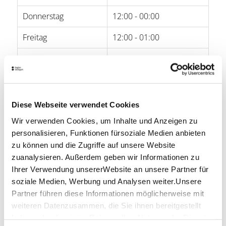
Donnerstag
12:00 - 00:00
Freitag
12:00 - 01:00
Samstag
13:00 - 01:00
Sonntag
-
Diese Webseite verwendet Cookies
Öffnungszeiten von Google
Wir verwenden Cookies, um Inhalte und Anzeigen zu
Lage & Kontakt
personalisieren, Funktionen fürsoziale Medien anbieten
zu können und die Zugriffe auf unsere Website
Gasthaus Bären Stuttgart
zuanalysieren. Außerdem geben wir Informationen zu
Paulinenstr. 45
70178 Stuttgart
Ihrer Verwendung unsererWebsite an unsere Partner für
soziale Medien, Werbung und Analysen weiter.Unsere
Telefon:
0711/50 07 08 54
Partner führen diese Informationen möglicherweise mit
Mail:
stuttgart@gasthaus-baeren.de
weiteren Datenzusammen, die Sie ihnen bereitgestellt
Website:
www.gasthaus-baeren.de
haben oder die sie im Rahmen IhrerNutzung der Dienste