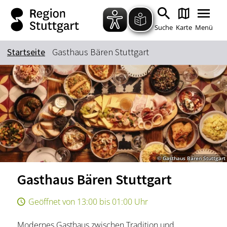
Zum Hauptinhalt springen
Zur Suche springen
Zur Hauptnavigation
Zum Footer springen
Suche
Karte
Menü
Startseite
Gasthaus Bären Stuttgart
Suchbegriff
Das könnte Sie interessieren
Stadtführungen
Tickets
Citytour
Übernachtung
© Gasthaus Bären Stuttgart
Erlebnisse
Essen & Trinken
Gasthaus Bären Stuttgart
Wein
Automobil
Kultur
Feste & Highlights
Geöffnet von 13:00 bis 01:00 Uhr
Modernes Gasthaus zwischen Tradition und