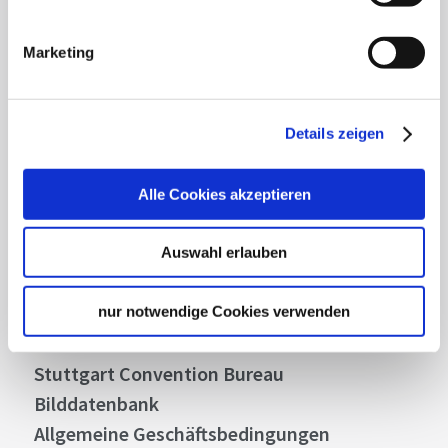
Mit unserem Newsletter bleiben Sie zu Events,
Highlights und aktuellen Angeboten in
Marketing
Stuttgart und Region immer up-to-date.
Details zeigen
Abonnieren
Alle Cookies akzeptieren
Über uns
Auswahl erlauben
Stellenangebote
Presse
nur notwendige Cookies verwenden
Business
Stuttgart Convention Bureau
Bilddatenbank
Allgemeine Geschäftsbedingungen