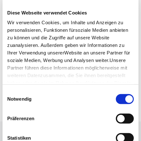
Wagnerstr. 28
70182 Stuttgart
Diese Webseite verwendet Cookies
Telefon:
0711 41 46 57 61
Wir verwenden Cookies, um Inhalte und Anzeigen zu
Website:
www.goldmond-stuttgart.de
personalisieren, Funktionen fürsoziale Medien anbieten
zu können und die Zugriffe auf unsere Website
zuanalysieren. Außerdem geben wir Informationen zu
Ihrer Verwendung unsererWebsite an unsere Partner für
Planen Sie Ihre Anreise
Verkehrs- und Tarifverbund Stuttgart GmbH
soziale Medien, Werbung und Analysen weiter.Unsere
Partner führen diese Informationen möglicherweise mit
Fahrplanauskunft des VVS
weiteren Datenzusammen, die Sie ihnen bereitgestellt
Deutsche Bahn AG
haben oder die sie im Rahmen IhrerNutzung der Dienste
Fahrplanauskunft der DB
gesammelt haben.
Einwilligungsauswahl
Google Maps
Impressum
|
Datenschutzerklärung
Notwendig
Google Maps Route
Präferenzen
Lassen Sie sich inspirieren!
Statistiken