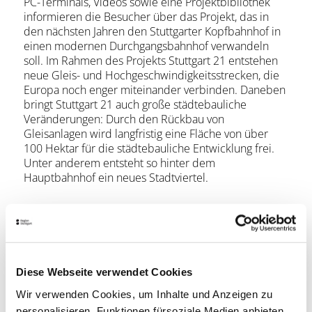
PC-Terminals, Videos sowie eine Projektbibliothek
informieren die Besucher über das Projekt, das in
den nächsten Jahren den Stuttgarter Kopfbahnhof in
einen modernen Durchgangsbahnhof verwandeln
soll. Im Rahmen des Projekts Stuttgart 21 entstehen
neue Gleis- und Hochgeschwindigkeitsstrecken, die
Europa noch enger miteinander verbinden. Daneben
bringt Stuttgart 21 auch große städtebauliche
Veränderungen: Durch den Rückbau von
Gleisanlagen wird langfristig eine Fläche von über
100 Hektar für die städtebauliche Entwicklung frei.
Unter anderem entsteht so hinter dem
Hauptbahnhof ein neues Stadtviertel.
Barrierefreiheit
Was bedeuten die Symbole?
Diese Webseite verwendet Cookies
Weitere Informationen
Wir verwenden Cookies, um Inhalte und Anzeigen zu
personalisieren, Funktionen fürsoziale Medien anbieten