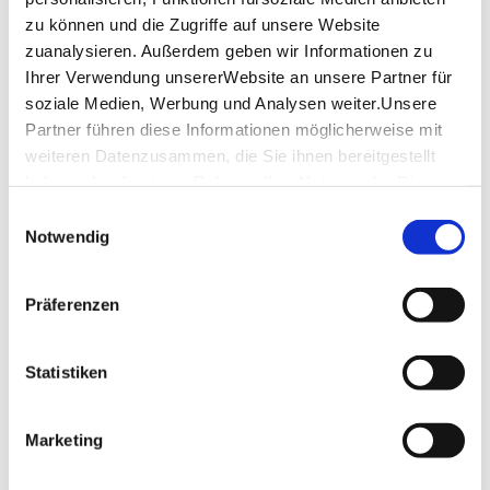
Rollstuhl steht zur Verfügung, Plätze für Menschen im
zu können und die Zugriffe auf unsere Website
Rollstuhl, Gebärdensprach-Dolmetscher,
Blindenführhund erlaubt
zuanalysieren. Außerdem geben wir Informationen zu
Ihrer Verwendung unsererWebsite an unsere Partner für
Die Bahnhofsmission befindet sich an Gleis 16 am
soziale Medien, Werbung und Analysen weiter.Unsere
Steg der zum Schlossgarten führt.
Partner führen diese Informationen möglicherweise mit
weiteren Datenzusammen, die Sie ihnen bereitgestellt
Weitere Informationen
haben oder die sie im Rahmen IhrerNutzung der Dienste
gesammelt haben.
Einwilligungsauswahl
Impressum
|
Datenschutzerklärung
Notwendig
Lage & Kontakt
Hauptbahnhof Stuttgart
Präferenzen
Arnulf-Klett-Platz 2
70173 Stuttgart
Statistiken
Mail:
stuttgartreisen@stuttgart-tourist.de
Marketing
Planen Sie Ihre Anreise
Verkehrs- und Tarifverbund Stuttgart GmbH