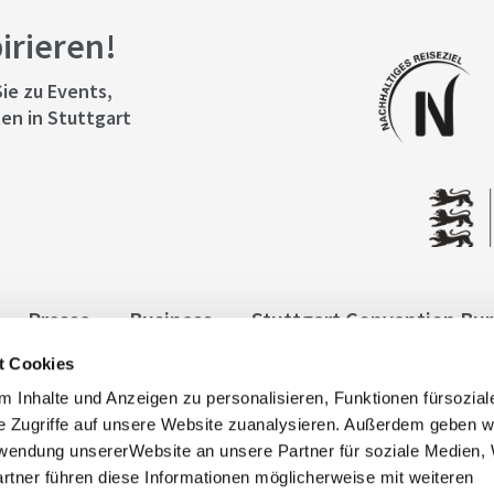
pirieren!
ie zu Events,
en in Stuttgart
Presse
Business
Stuttgart Convention Bu
t Cookies
ngen
Datenschutz
Widerruf
Kontakt
Co
 Inhalte und Anzeigen zu personalisieren, Funktionen fürsozia
it
e Zugriffe auf unsere Website zuanalysieren. Außerdem geben w
rwendung unsererWebsite an unsere Partner für soziale Medien
rtner führen diese Informationen möglicherweise mit weiteren