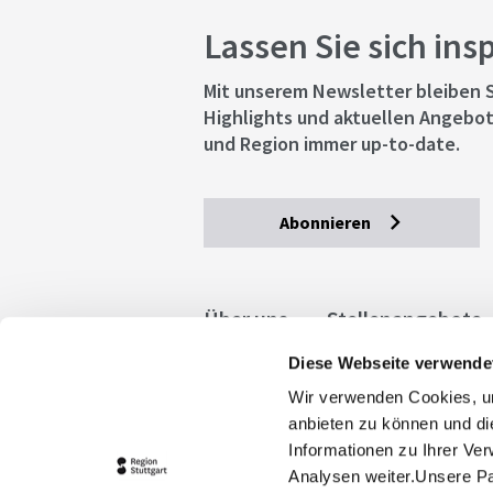
Lassen Sie sich ins
Mit unserem Newsletter bleiben S
Highlights und aktuellen Angebot
und Region immer up-to-date.
Abonnieren
Über uns
Stellenangebote
Diese Webseite verwende
Allgemeine Geschäftsbedingu
Wir verwenden Cookies, um
stuttgart.de
Barrierefreihe
anbieten zu können und di
Informationen zu Ihrer Ve
Analysen weiter.Unsere Pa