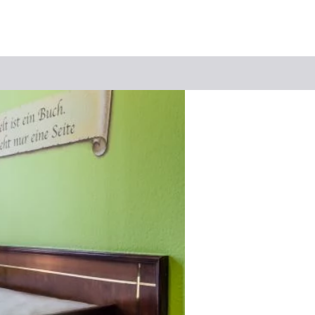
Suchbegriff
Das könnte Sie interessieren
Stadtführungen
Tickets
Citytour
Übernachtung
Erlebnisse
Essen & Trinken
Wein
Automobil
Kultur
Feste & Highlights