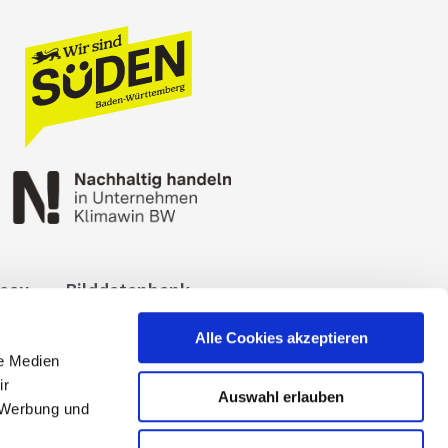
reau
Bilddatenbank
okies
Impressum
Alle Cookies akzeptieren
le Medien
ir
Auswahl erlauben
, Werbung und