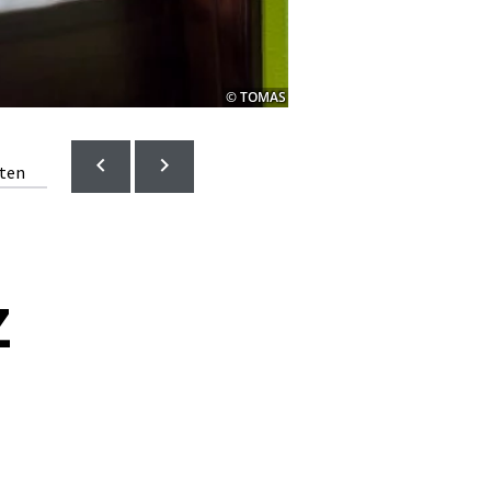
© TOMAS
lten
z