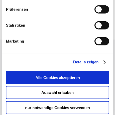
Präferenzen
Statistiken
Marketing
Lassen Sie sich inspirieren!
Mit unserem Newsletter bleiben Sie zu Events,
Details zeigen
Highlights und aktuellen Angeboten in
Stuttgart und Region immer up-to-date.
Alle Cookies akzeptieren
Auswahl erlauben
Abonnieren
nur notwendige Cookies verwenden