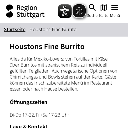
Zum Hauptinhalt springen
Zur Suche springen
Zur Hauptnavigation
Zum Footer springen
Suche
Karte
Menü
Startseite
Houstons Fine Burrito
Suchbegriff
Houstons Fine Burrito
Alles da für Mexiko-Lovers: von Tortillas mit Käse
Das könnte Sie interessieren
über Burritos mit spanischem Reis zu individuell
gefüllten Teigfladen. Auch vegetarische Optionen von
Stadtführungen
Tickets
Chimichangas und Bowls stehen auf der Karte. Gäste
Citytour
Übernachtung
können das frisch zubereitete Menü im Restaurant
essen oder nach Hause bestellen.
Erlebnisse
Essen & Trinken
Wein
Automobil
Öffnungszeiten
Kultur
Feste & Highlights
Di-Do 17-22, Fr+Sa 17-23 Uhr
Lage & Kontakt