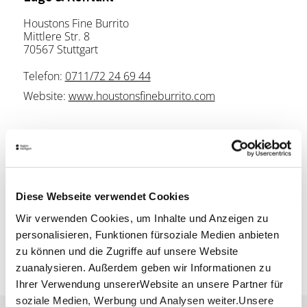
Houstons Fine Burrito
Mittlere Str. 8
70567 Stuttgart
Telefon:
0711/72 24 69 44
Website:
www.houstonsfineburrito.com
Planen Sie Ihre Anreise
Verkehrs- und Tarifverbund Stuttgart GmbH
Fahrplanauskunft des VVS
Diese Webseite verwendet Cookies
Deutsche Bahn AG
Fahrplanauskunft der DB
Wir verwenden Cookies, um Inhalte und Anzeigen zu
personalisieren, Funktionen fürsoziale Medien anbieten
Google Maps
zu können und die Zugriffe auf unsere Website
Google Maps Route
zuanalysieren. Außerdem geben wir Informationen zu
Ihrer Verwendung unsererWebsite an unsere Partner für
soziale Medien, Werbung und Analysen weiter.Unsere