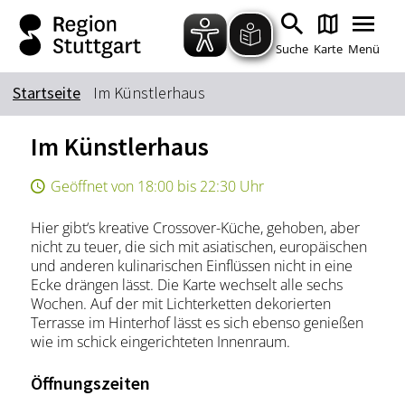
Zum Hauptinhalt springen
Zur Suche springen
Zur Hauptnavigation
Zum Footer springen
Suche
Karte
Menü
Startseite
Im Künstlerhaus
Suchbegriff
Im Künstlerhaus
Geöffnet von 18:00 bis 22:30 Uhr
Das könnte Sie interessieren
Hier gibt‘s kreative Crossover-Küche, gehoben, aber
Stadtführungen
Tickets
nicht zu teuer, die sich mit asiatischen, europäischen
Citytour
Übernachtung
und anderen kulinarischen Einflüssen nicht in eine
Ecke drängen lässt. Die Karte wechselt alle sechs
Erlebnisse
Essen & Trinken
Wochen. Auf der mit Lichterketten dekorierten
Wein
Automobil
Terrasse im Hinterhof lässt es sich ebenso genießen
wie im schick eingerichteten Innenraum.
Kultur
Feste & Highlights
Öffnungszeiten