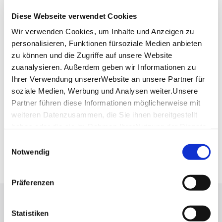
70178 Stuttgart
Diese Webseite verwendet Cookies
Telefon:
0711/50 47 02 35
Wir verwenden Cookies, um Inhalte und Anzeigen zu
Website:
www.kuenstlerhaus.de
personalisieren, Funktionen fürsoziale Medien anbieten
zu können und die Zugriffe auf unsere Website
zuanalysieren. Außerdem geben wir Informationen zu
Planen Sie Ihre Anreise
Ihrer Verwendung unsererWebsite an unsere Partner für
Verkehrs- und Tarifverbund Stuttgart GmbH
soziale Medien, Werbung und Analysen weiter.Unsere
Fahrplanauskunft des VVS
Partner führen diese Informationen möglicherweise mit
weiteren Datenzusammen, die Sie ihnen bereitgestellt
Deutsche Bahn AG
Fahrplanauskunft der DB
haben oder die sie im Rahmen IhrerNutzung der Dienste
gesammelt haben.
Einwilligungsauswahl
Google Maps
Impressum
|
Datenschutzerklärung
Notwendig
Google Maps Route
Präferenzen
Lassen Sie sich inspirieren!
Statistiken