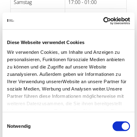
Samstag
17:00 - 01:00
Sonntag
-
Öffnungszeiten von Google
Diese Webseite verwendet Cookies
Lage & Kontakt
Wir verwenden Cookies, um Inhalte und Anzeigen zu
Injeera
personalisieren, Funktionen fürsoziale Medien anbieten
Rotebühlplatz 33
zu können und die Zugriffe auf unsere Website
70178 Stuttgart
zuanalysieren. Außerdem geben wir Informationen zu
Telefon:
0711 46 91 35 85
Ihrer Verwendung unsererWebsite an unsere Partner für
Website:
injeera.de
soziale Medien, Werbung und Analysen weiter.Unsere
Partner führen diese Informationen möglicherweise mit
weiteren Datenzusammen, die Sie ihnen bereitgestellt
haben oder die sie im Rahmen IhrerNutzung der Dienste
Planen Sie Ihre Anreise
gesammelt haben.
Verkehrs- und Tarifverbund Stuttgart GmbH
Einwilligungsauswahl
Impressum
|
Datenschutzerklärung
Notwendig
Fahrplanauskunft des VVS
Deutsche Bahn AG