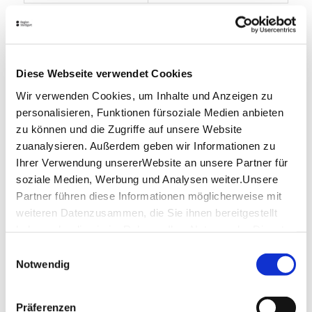
Öffnungszeiten von Google
Lage & Kontakt
Diese Webseite verwendet Cookies
Kashmir
Pforzheimer Str. 309
Wir verwenden Cookies, um Inhalte und Anzeigen zu
70499 Stuttgart
personalisieren, Funktionen fürsoziale Medien anbieten
zu können und die Zugriffe auf unsere Website
Telefon:
0711/889 43 06
zuanalysieren. Außerdem geben wir Informationen zu
Website:
www.kashmir-restaurant.de
Ihrer Verwendung unsererWebsite an unsere Partner für
soziale Medien, Werbung und Analysen weiter.Unsere
Partner führen diese Informationen möglicherweise mit
Planen Sie Ihre Anreise
weiteren Datenzusammen, die Sie ihnen bereitgestellt
Verkehrs- und Tarifverbund Stuttgart GmbH
haben oder die sie im Rahmen IhrerNutzung der Dienste
Fahrplanauskunft des VVS
gesammelt haben.
Einwilligungsauswahl
Impressum
|
Datenschutzerklärung
Notwendig
Deutsche Bahn AG
Fahrplanauskunft der DB
Google Maps
Präferenzen