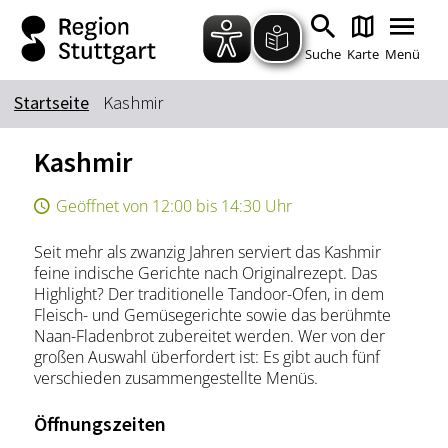
Zum Hauptinhalt springen
Zur Suche springen
Zur Hauptnavigation
Zum Footer springen
Suche
Karte
Menü
Startseite
Kashmir
Suchbegriff
Kashmir
Geöffnet von 12:00 bis 14:30 Uhr
Das könnte Sie interessieren
Seit mehr als zwanzig Jahren serviert das Kashmir
Stadtführungen
Tickets
feine indische Gerichte nach Originalrezept. Das
Citytour
Übernachtung
Highlight? Der traditionelle Tandoor-Ofen, in dem
Fleisch- und Gemüsegerichte sowie das berühmte
Erlebnisse
Essen & Trinken
Naan-Fladenbrot zubereitet werden. Wer von der
Wein
Automobil
großen Auswahl überfordert ist: Es gibt auch fünf
verschieden zusammengestellte Menüs.
Kultur
Feste & Highlights
Öffnungszeiten