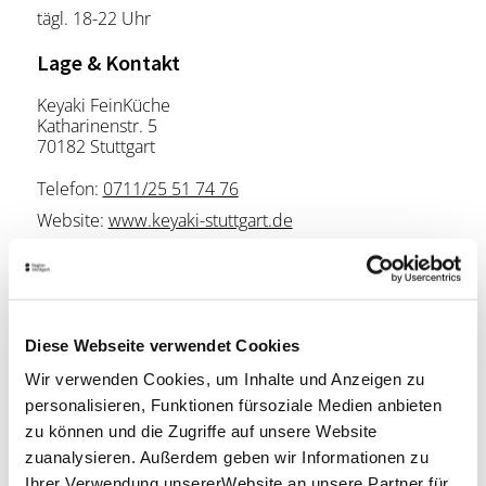
tägl. 18-22 Uhr
Lage & Kontakt
Keyaki FeinKüche
Katharinenstr. 5
70182 Stuttgart
Telefon:
0711/25 51 74 76
Website:
www.keyaki-stuttgart.de
Planen Sie Ihre Anreise
Verkehrs- und Tarifverbund Stuttgart GmbH
Diese Webseite verwendet Cookies
Fahrplanauskunft des VVS
Wir verwenden Cookies, um Inhalte und Anzeigen zu
Deutsche Bahn AG
personalisieren, Funktionen fürsoziale Medien anbieten
Fahrplanauskunft der DB
zu können und die Zugriffe auf unsere Website
Google Maps
zuanalysieren. Außerdem geben wir Informationen zu
Google Maps Route
Ihrer Verwendung unsererWebsite an unsere Partner für