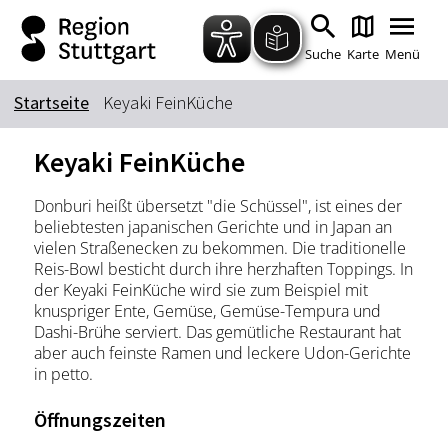
Zum Hauptinhalt springen
Zur Suche springen
Zur Hauptnavigation
Zum Footer springen
Suche
Karte
Menü
Startseite
Keyaki FeinKüche
Suchbegriff
Keyaki FeinKüche
Donburi heißt übersetzt "die Schüssel", ist eines der
Das könnte Sie interessieren
beliebtesten japanischen Gerichte und in Japan an
vielen Straßenecken zu bekommen. Die traditionelle
Stadtführungen
Tickets
Reis-Bowl besticht durch ihre herzhaften Toppings. In
Citytour
Übernachtung
der Keyaki FeinKüche wird sie zum Beispiel mit
knuspriger Ente, Gemüse, Gemüse-Tempura und
Erlebnisse
Essen & Trinken
Dashi-Brühe serviert. Das gemütliche Restaurant hat
Wein
aber auch feinste Ramen und leckere Udon-Gerichte
Automobil
in petto.
Kultur
Feste & Highlights
Öffnungszeiten