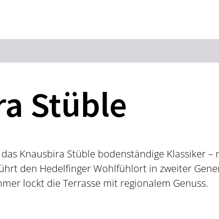
Zum Hauptinhalt springen
Zur Suche springen
Zur Hauptnavigation
Zum Footer springen
a Stüble
t das Knausbira Stüble bodenständige Klassiker – m
führt den Hedelfinger Wohlfühlort in zweiter Gene
er lockt die Terrasse mit regionalem Genuss.