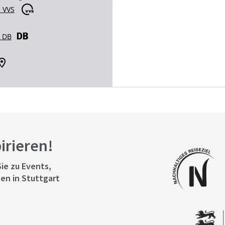
 VVS
r DB
pirieren!
ie zu Events,
en in Stuttgart