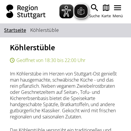
Zum Hauptinhalt springen
Zur Suche springen
Zur Hauptnavigation
Zum Footer springen
Suche
Karte
Menü
Startseite
Köhlerstüble
Suchbegriff
Köhlerstüble
Geöffnet von 18:30 bis 22:00 Uhr
Das könnte Sie interessieren
Im Köhlerstübe im Herzen von Stuttgart-Ost genießt
Stadtführungen
Tickets
man hausgemachte, schwäbische Küche - und das
Citytour
Übernachtung
rein pflanzlich. Neben veganem Zwiebelrostbraten
oder Geschnetzeltem auf Seitan-, Tofu- und
Erlebnisse
Essen & Trinken
Kichererbsenbasis bietet die Speisekarte
Wein
Automobil
handgeschabte Spätzle, Bratkartoffeln, und andere
gutbürgerliche Klassiker. Gekocht wird mit frischen
Kultur
Feste & Highlights
regionalen und saisonalen Zutaten.
Das Köhlerstüble versprüht ein traditionelles und