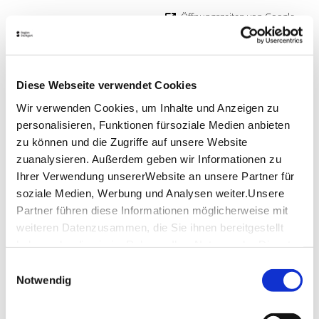
Öffnungszeiten von Google
Lage & Kontakt
Köhlerstüble
Diese Webseite verwendet Cookies
Neckarstr. 209
70190 Stuttgart
Wir verwenden Cookies, um Inhalte und Anzeigen zu
personalisieren, Funktionen fürsoziale Medien anbieten
Telefon:
+49(0)711/166660
zu können und die Zugriffe auf unsere Website
Website:
www.hotel-koehler.com
zuanalysieren. Außerdem geben wir Informationen zu
Ihrer Verwendung unsererWebsite an unsere Partner für
soziale Medien, Werbung und Analysen weiter.Unsere
Partner führen diese Informationen möglicherweise mit
weiteren Datenzusammen, die Sie ihnen bereitgestellt
Planen Sie Ihre Anreise
haben oder die sie im Rahmen IhrerNutzung der Dienste
Verkehrs- und Tarifverbund Stuttgart GmbH
gesammelt haben.
Einwilligungsauswahl
Fahrplanauskunft des VVS
Impressum
|
Datenschutzerklärung
Notwendig
Deutsche Bahn AG
Fahrplanauskunft der DB