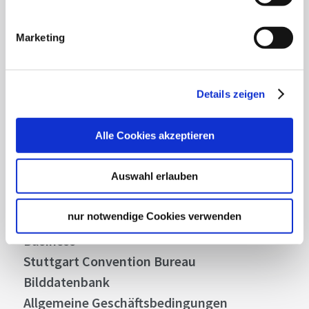
Mit unserem Newsletter bleiben Sie zu Events,
Highlights und aktuellen Angeboten in
Marketing
Stuttgart und Region immer up-to-date.
Details zeigen
Abonnieren
Alle Cookies akzeptieren
Über uns
Auswahl erlauben
Stellenangebote
nur notwendige Cookies verwenden
Presse
Business
Stuttgart Convention Bureau
Bilddatenbank
Allgemeine Geschäftsbedingungen