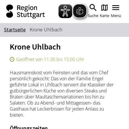
Zum Hauptinhalt springen
Zur Suche springen
Zur Hauptnavigation
Zum Footer springen
Suche
Karte
Menü
Startseite
Krone Uhlbach
Suchbegriff
Krone Uhlbach
Geöffnet von 11:30 bis 15:00 Uhr
Das könnte Sie interessieren
Hausmannskost vom Feinsten und das vom Chef
Stadtführungen
Tickets
persönlich gekocht: Das von der Familie Engel
Citytour
Übernachtung
geführte Lokal in Uhlbach serviert die Klassiker der
gutbürgerlichen Küche von diversen Steaks und
Erlebnisse
Essen & Trinken
Braten über Maultaschenvariationen bis hin zu
Wein
Automobil
Salaten. Ob zu Abend- und Mittagessen- das
Gasthaus hat Leckerbissen für jeden Anlass zu
Kultur
Feste & Highlights
bieten.
Öffnungszeiten