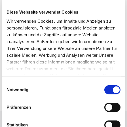
Uhlbacher Str. 225
70329 Stuttgart
Diese Webseite verwendet Cookies
Telefon:
0711/32 27 35
Wir verwenden Cookies, um Inhalte und Anzeigen zu
Website:
www.krone-uhlbach.de
personalisieren, Funktionen fürsoziale Medien anbieten
zu können und die Zugriffe auf unsere Website
zuanalysieren. Außerdem geben wir Informationen zu
Ihrer Verwendung unsererWebsite an unsere Partner für
Planen Sie Ihre Anreise
soziale Medien, Werbung und Analysen weiter.Unsere
Verkehrs- und Tarifverbund Stuttgart GmbH
Partner führen diese Informationen möglicherweise mit
Fahrplanauskunft des VVS
weiteren Datenzusammen, die Sie ihnen bereitgestellt
Deutsche Bahn AG
haben oder die sie im Rahmen IhrerNutzung der Dienste
Fahrplanauskunft der DB
gesammelt haben.
Einwilligungsauswahl
Google Maps
Impressum
|
Datenschutzerklärung
Notwendig
Google Maps Route
Präferenzen
Lassen Sie sich inspirieren!
Statistiken