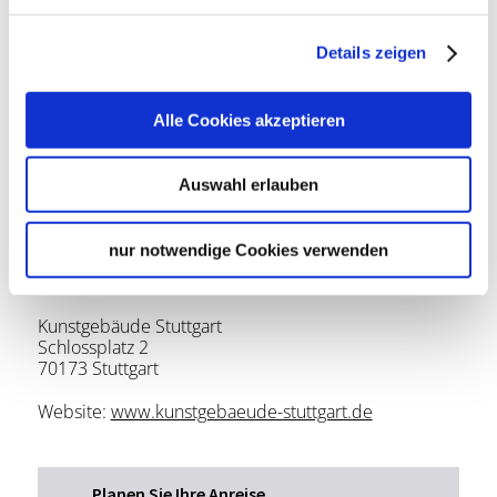
StuttCard-Vorteil
Details zeigen
Kostenfreier Tageseintritt in das Kunstgebäude
des Württembergischen Kunstvereins
Alle Cookies akzeptieren
Stuttgart.
"Das kalte Herz" Ausstellung
des Kunstmuseum Stuttgart im Kunstgebäude
Auswahl erlauben
(18.04.–04.10.2026).
Infos zur StuttCard
nur notwendige Cookies verwenden
Lage & Kontakt
Kunstgebäude Stuttgart
Schlossplatz 2
70173 Stuttgart
Website:
www.kunstgebaeude-stuttgart.de
Planen Sie Ihre Anreise