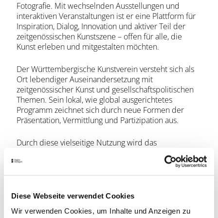
Fotografie. Mit wechselnden Ausstellungen und
interaktiven Veranstaltungen ist er eine Plattform für
Inspiration, Dialog, Innovation und aktiver Teil der
zeitgenössischen Kunstszene – offen für alle, die
Kunst erleben und mitgestalten möchten.
Der Württembergische Kunstverein versteht sich als
Ort lebendiger Auseinandersetzung mit
zeitgenössischer Kunst und gesellschaftspolitischen
Themen. Sein lokal, wie global ausgerichtetes
Programm zeichnet sich durch neue Formen der
Präsentation, Vermittlung und Partizipation aus.
Durch diese vielseitige Nutzung wird das
Kunstgebäude in seiner heutigen Form zu einem
einzigartigen Ort, an dem Besuchende eine
beeindruckende Bandbreite an Ausstellungen und
künstlerischem Schaffen erleben können. Nach
Ihrem Besuch im Kunstgebäude lädt das ISOPI Café &
Diese Webseite verwendet Cookies
Restaurant zum Verweilen ein – genießen Sie
Wir verwenden Cookies, um Inhalte und Anzeigen zu
moderne Küche, hausgemachte Kuchen und ein