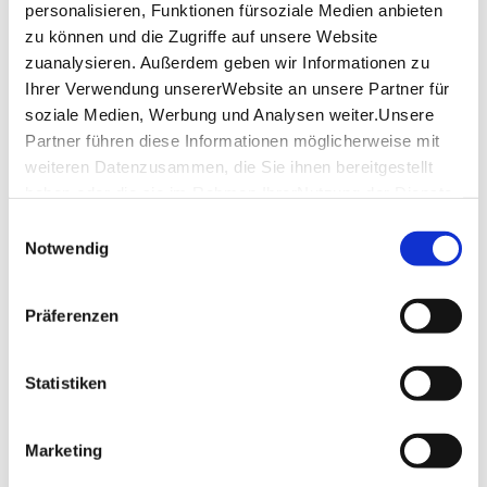
personalisieren, Funktionen fürsoziale Medien anbieten
stilvolles Ambiente mit Blick auf den Schlossgarten.
zu können und die Zugriffe auf unsere Website
Öffnungszeiten
zuanalysieren. Außerdem geben wir Informationen zu
Ihrer Verwendung unsererWebsite an unsere Partner für
soziale Medien, Werbung und Analysen weiter.Unsere
Montag
-
Partner führen diese Informationen möglicherweise mit
weiteren Datenzusammen, die Sie ihnen bereitgestellt
Dienstag
11:00 - 18:00
haben oder die sie im Rahmen IhrerNutzung der Dienste
Mittwoch
11:00 - 20:00
gesammelt haben.
Einwilligungsauswahl
Impressum
|
Datenschutzerklärung
Notwendig
Donnerstag
11:00 - 18:00
Freitag
11:00 - 18:00
Präferenzen
Samstag
11:00 - 18:00
Statistiken
Sonntag
11:00 - 18:00
Marketing
Öffnungszeiten von Google