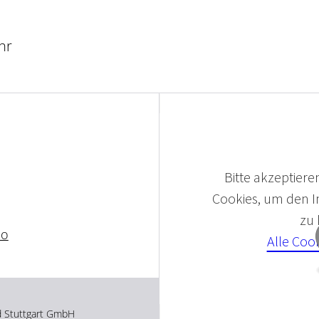
hr
Bitte akzeptieren
Cookies, um den In
zu
io
Alle Coo
d Stuttgart GmbH