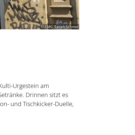
© SMG, Sarah Schmid
Kulti-Urgestein am
etränke. Drinnen sitzt es
on- und Tischkicker-Duelle,