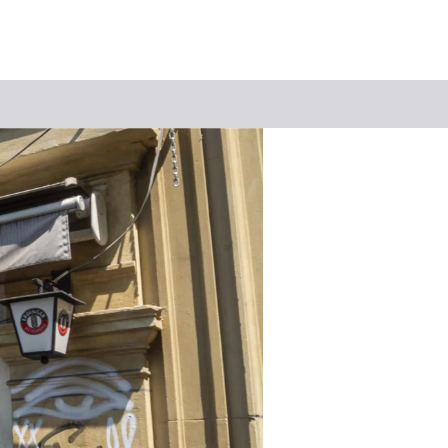
Suchbegriff
Das könnte Sie interessieren
Stadtführungen
Tickets
Citytour
Übernachtung
Erlebnisse
Essen & Trinken
Wein
Automobil
Kultur
Feste & Highlights