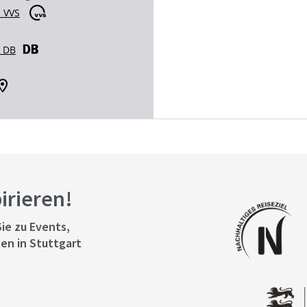
 VVS
r DB
pirieren!
ie zu Events,
en in Stuttgart