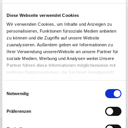
Löwenstube
Ulmer Str. 333
70327 Stuttgart
Diese Webseite verwendet Cookies
Wir verwenden Cookies, um Inhalte und Anzeigen zu
Telefon:
0711/25 25 43 60
personalisieren, Funktionen fürsoziale Medien anbieten
Website:
www.loewenstube-stuttgart.de
zu können und die Zugriffe auf unsere Website
zuanalysieren. Außerdem geben wir Informationen zu
Ihrer Verwendung unsererWebsite an unsere Partner für
Planen Sie Ihre Anreise
soziale Medien, Werbung und Analysen weiter.Unsere
Verkehrs- und Tarifverbund Stuttgart GmbH
Partner führen diese Informationen möglicherweise mit
Fahrplanauskunft des VVS
weiteren Datenzusammen, die Sie ihnen bereitgestellt
Deutsche Bahn AG
haben oder die sie im Rahmen IhrerNutzung der Dienste
Fahrplanauskunft der DB
gesammelt haben.
Einwilligungsauswahl
Impressum
|
Datenschutzerklärung
Notwendig
Google Maps
Google Maps Route
Präferenzen