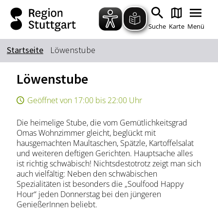
Zum Hauptinhalt springen
Zur Suche springen
Zur Hauptnavigation
Zum Footer springen
Suche
Karte
Menü
Startseite
Löwenstube
Suchbegriff
Löwenstube
Geöffnet von 17:00 bis 22:00 Uhr
Das könnte Sie interessieren
Die heimelige Stube, die vom Gemütlichkeitsgrad
Stadtführungen
Tickets
Omas Wohnzimmer gleicht, beglückt mit
Citytour
Übernachtung
hausgemachten Maultaschen, Spätzle, Kartoffelsalat
und weiteren deftigen Gerichten. Hauptsache alles
Erlebnisse
Essen & Trinken
ist richtig schwäbisch! Nichtsdestotrotz zeigt man sich
Wein
Automobil
auch vielfältig: Neben den schwäbischen
Spezialitäten ist besonders die „Soulfood Happy
Kultur
Feste & Highlights
Hour“ jeden Donnerstag bei den jüngeren
GenießerInnen beliebt.