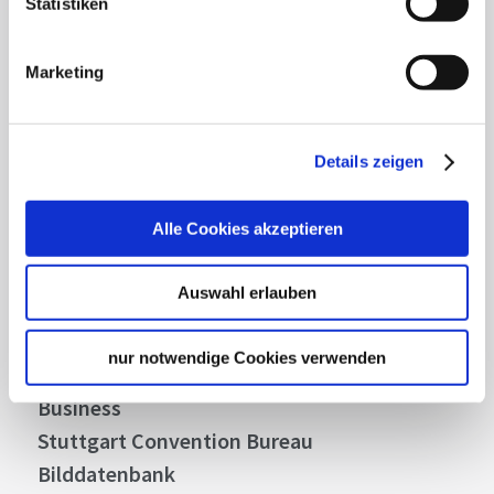
Statistiken
Lassen Sie sich inspirieren!
Mit unserem Newsletter bleiben Sie zu Events,
Marketing
Highlights und aktuellen Angeboten in
Stuttgart und Region immer up-to-date.
Details zeigen
Abonnieren
Alle Cookies akzeptieren
Auswahl erlauben
Über uns
Stellenangebote
nur notwendige Cookies verwenden
Presse
Business
Stuttgart Convention Bureau
Bilddatenbank