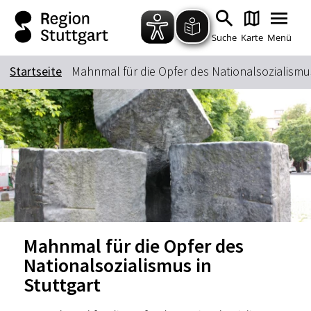
Zum Hauptinhalt springen
Zur Suche springen
Zur Hauptnavigation
Zum Footer springen
Suche
Karte
Menü
Startseite
Mahnmal für die Opfer des Nationalsozialismus
Suchbegriff
Das könnte Sie interessieren
Stadtführungen
Tickets
Citytour
Übernachtung
Erlebnisse
Essen & Trinken
Mahnmal für die Opfer des
Wein
Automobil
Nationalsozialismus in
Kultur
Feste & Highlights
Stuttgart